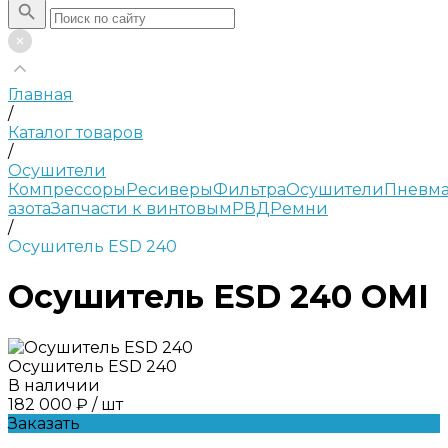
Главная
/
Каталог товаров
/
Осушители
Компрессоры
Ресиверы
Фильтра
Осушители
Пневма
азота
Запчасти к винтовым
РВД
Ремни
/
Осушитель ESD 240
Осушитель ESD 240 OMI
Осушитель ESD 240
В наличии
182 000 ₽
/
шт
Заказать