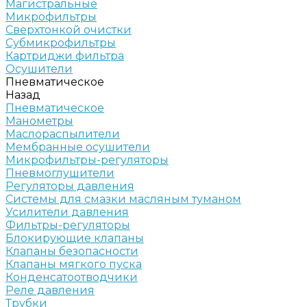
Магистральные
Микрофильтры
Сверхтонкой очистки
Субмикрофильтры
Картриджи фильтра
Осушители
Пневматическое
Назад
Пневматическое
Манометры
Маслораспылители
Мембранные осушители
Микрофильтры-регуляторы
Пневмоглушители
Регуляторы давления
Системы для смазки масляным туманом
Усилители давления
Фильтры-регуляторы
Блокирующие клапаны
Клапаны безопасности
Клапаны мягкого пуска
Конденсатоотводчики
Реле давления
Трубки