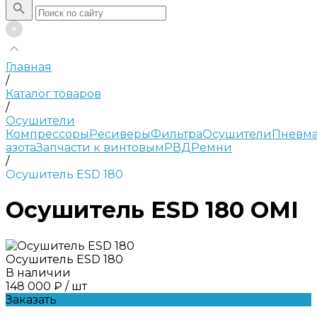
Главная
/
Каталог товаров
/
Осушители
Компрессоры
Ресиверы
Фильтра
Осушители
Пневма
азота
Запчасти к винтовым
РВД
Ремни
/
Осушитель ESD 180
Осушитель ESD 180 OMI
Осушитель ESD 180
В наличии
148 000 ₽
/
шт
Заказать