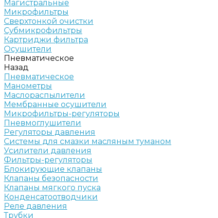
Магистральные
Микрофильтры
Сверхтонкой очистки
Субмикрофильтры
Картриджи фильтра
Осушители
Пневматическое
Назад
Пневматическое
Манометры
Маслораспылители
Мембранные осушители
Микрофильтры-регуляторы
Пневмоглушители
Регуляторы давления
Системы для смазки масляным туманом
Усилители давления
Фильтры-регуляторы
Блокирующие клапаны
Клапаны безопасности
Клапаны мягкого пуска
Конденсатоотводчики
Реле давления
Трубки