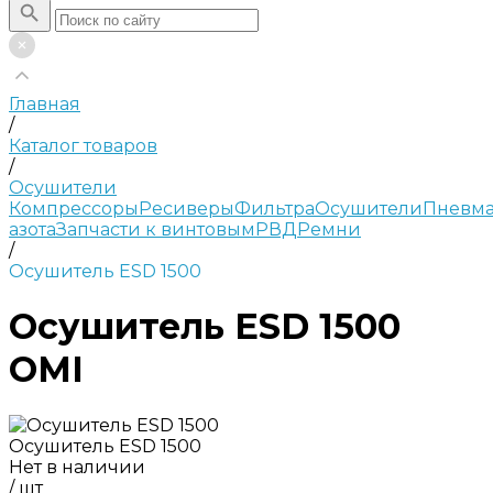
Главная
/
Каталог товаров
/
Осушители
Компрессоры
Ресиверы
Фильтра
Осушители
Пневма
азота
Запчасти к винтовым
РВД
Ремни
/
Осушитель ESD 1500
Осушитель ESD 1500
OMI
Осушитель ESD 1500
Нет в наличии
/
шт