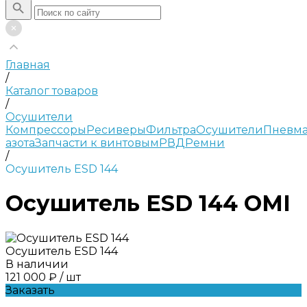
Главная
/
Каталог товаров
/
Осушители
Компрессоры
Ресиверы
Фильтра
Осушители
Пневма
азота
Запчасти к винтовым
РВД
Ремни
/
Осушитель ESD 144
Осушитель ESD 144 OMI
Осушитель ESD 144
В наличии
121 000 ₽
/
шт
Заказать