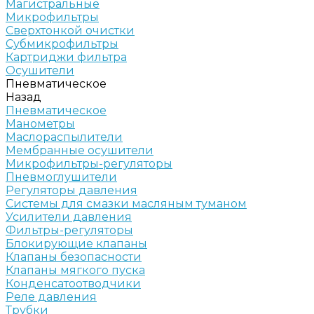
Магистральные
Микрофильтры
Сверхтонкой очистки
Субмикрофильтры
Картриджи фильтра
Осушители
Пневматическое
Назад
Пневматическое
Манометры
Маслораспылители
Мембранные осушители
Микрофильтры-регуляторы
Пневмоглушители
Регуляторы давления
Системы для смазки масляным туманом
Усилители давления
Фильтры-регуляторы
Блокирующие клапаны
Клапаны безопасности
Клапаны мягкого пуска
Конденсатоотводчики
Реле давления
Трубки