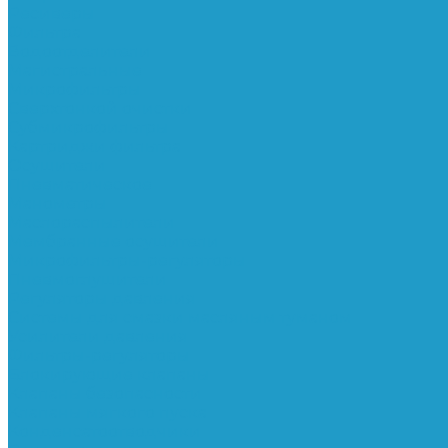
Ресиверы
Фильтра
Водоотделители
Магистральные
Микрофильтры
Сверхтонкой очистки
Субмикрофильтры
Картриджи фильтра
Осушители
Пневматическое
Манометры
Маслораспылители
Мембранные осушители
Микрофильтры-регуляторы
Пневмоглушители
Регуляторы давления
Системы для смазки масляным туманом
Усилители давления
Фильтры-регуляторы
Блокирующие клапаны
Клапаны безопасности
Клапаны мягкого пуска
Конденсатоотводчики