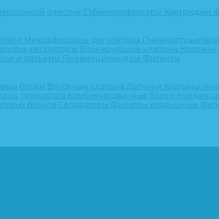
верхтонкой очистки
Субмикрофильтры
Картриджи ф
ители
Микрофильтры-регуляторы
Пневмоглушител
льтры-регуляторы
Блокирующие клапаны
Клапаны
шки и разъёмы
Пневмоцилиндры
Фитинги
овые блоки
Впускные клапана
Датчики
Клапаны ми
паны термостата
Комбинированные блоки
Конденса
нтовых блоков
Сепараторы
Фильтры воздушные
Фил