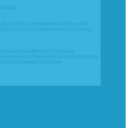
ильтра
и
Регуляторы давления
Системы для
 безопасности
Клапаны мягкого пуска
нимального давления
Клапаны
тоотводчики
Масла
Модули компактные
ьтры масляные
Частотные