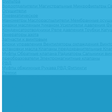
Фильтра
Водоотделители
Магистральные
Микрофильтры
С
Осушители
Пневматическое
Манометры
Маслораспылители
Мембранные осуш
смазки масляным туманом
Усилители давления
Фи
Конденсатоотводчики
Реле давления
Трубки
Кату
Генераторы азота
Запчасти к винтовым
Блоки управления
Вентиляторы охлаждения
Винт
остановки масла
Клапаны предохранительные
Кла
Муфты
Обратные клапана
Радиаторы
Сальники ви
преобразователи
Электромагнитные клапаны
РВД
Муфты обжимные
Рукава РВД
Фитинги
Ремни
Ремонт винтовых компрессоров
Опросные листы
Контакты
...
Компрессорное оборудование
Компрессоры
Винтовые
Спиральные