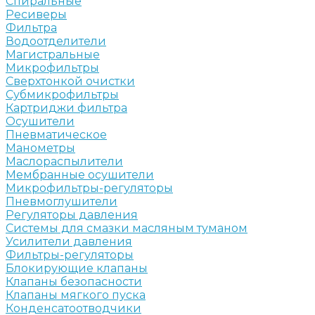
Спиральные
Ресиверы
Фильтра
Водоотделители
Магистральные
Микрофильтры
Сверхтонкой очистки
Субмикрофильтры
Картриджи фильтра
Осушители
Пневматическое
Манометры
Маслораспылители
Мембранные осушители
Микрофильтры-регуляторы
Пневмоглушители
Регуляторы давления
Системы для смазки масляным туманом
Усилители давления
Фильтры-регуляторы
Блокирующие клапаны
Клапаны безопасности
Клапаны мягкого пуска
Конденсатоотводчики