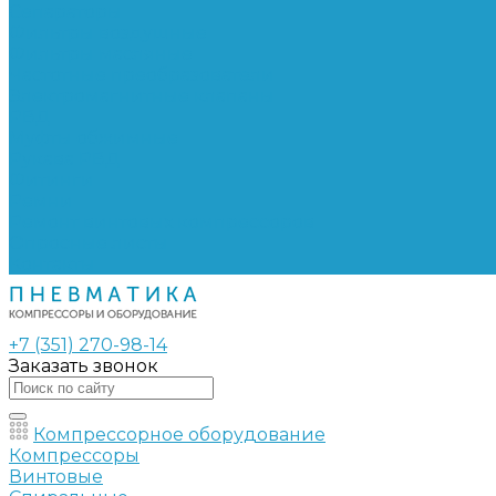
Сепараторы
Фильтры воздушные
Фильтры масляные
Частотные преобразователи
Электромагнитные клапаны
РВД
Муфты обжимные
Рукава РВД
Фитинги
Ремни
Ремонт винтовых компрессоров
Опросные листы
Контакты
+7 (351) 270-98-14
Заказать звонок
Компрессорное оборудование
Компрессоры
Винтовые