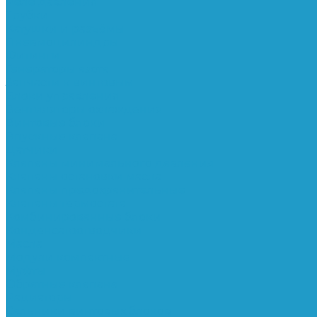
Реле давления
Трубки
Катушки и разъёмы
Пневмоцилиндры
Фитинги
Генераторы азота
Запчасти к винтовым
Блоки управления
Вентиляторы охлаждения
Винтовые блоки
Впускные клапана
Датчики
Клапаны минимального давления
Клапаны остановки масла
Клапаны предохранительные
Клапаны термостата
Комбинированные блоки
Конденсатоотводчики
Масла
Модули компактные
Муфты
Обратные клапана
Радиаторы
Сальники винтовых блоков