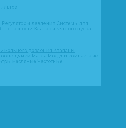
ильтра
и
Регуляторы давления
Системы для
 безопасности
Клапаны мягкого пуска
нимального давления
Клапаны
тоотводчики
Масла
Модули компактные
ьтры масляные
Частотные