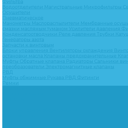
Фильтра
Водоотделители
Магистральные
Микрофильтры
С
Осушители
Пневматическое
Манометры
Маслораспылители
Мембранные осуш
смазки масляным туманом
Усилители давления
Фи
Конденсатоотводчики
Реле давления
Трубки
Кату
Генераторы азота
Запчасти к винтовым
Блоки управления
Вентиляторы охлаждения
Винт
остановки масла
Клапаны предохранительные
Кла
Муфты
Обратные клапана
Радиаторы
Сальники ви
преобразователи
Электромагнитные клапаны
РВД
Муфты обжимные
Рукава РВД
Фитинги
Ремни
Ремонт винтовых компрессоров
Опросные листы
Контакты
...
Компрессорное оборудование
Компрессоры
Винтовые
Спиральные