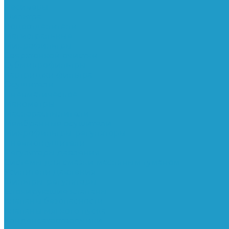
Ресиверы
Фильтра
Водоотделители
Магистральные
Микрофильтры
Сверхтонкой очистки
Субмикрофильтры
Картриджи фильтра
Осушители
Пневматическое
Манометры
Маслораспылители
Мембранные осушители
Микрофильтры-регуляторы
Пневмоглушители
Регуляторы давления
Системы для смазки масляным туманом
Усилители давления
Фильтры-регуляторы
Блокирующие клапаны
Клапаны безопасности
Клапаны мягкого пуска
Конденсатоотводчики