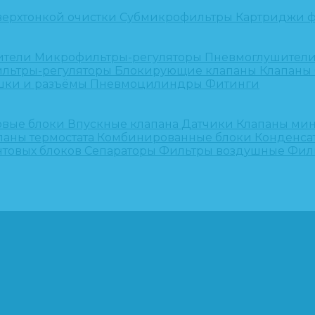
верхтонкой очистки
Субмикрофильтры
Картриджи ф
ители
Микрофильтры-регуляторы
Пневмоглушител
льтры-регуляторы
Блокирующие клапаны
Клапаны
шки и разъёмы
Пневмоцилиндры
Фитинги
овые блоки
Впускные клапана
Датчики
Клапаны ми
паны термостата
Комбинированные блоки
Конденса
нтовых блоков
Сепараторы
Фильтры воздушные
Фил