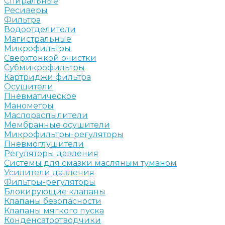
Спиральные
Ресиверы
Фильтра
Водоотделители
Магистральные
Микрофильтры
Сверхтонкой очистки
Субмикрофильтры
Картриджи фильтра
Осушители
Пневматическое
Манометры
Маслораспылители
Мембранные осушители
Микрофильтры-регуляторы
Пневмоглушители
Регуляторы давления
Системы для смазки масляным туманом
Усилители давления
Фильтры-регуляторы
Блокирующие клапаны
Клапаны безопасности
Клапаны мягкого пуска
Конденсатоотводчики