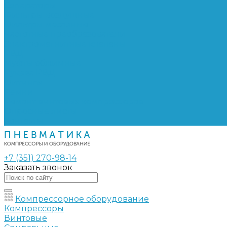
Сепараторы
Фильтры воздушные
Фильтры масляные
Частотные преобразователи
Электромагнитные клапаны
РВД
Муфты обжимные
Рукава РВД
Фитинги
Ремни
Ремонт винтовых компрессоров
Опросные листы
Контакты
+7 (351) 270-98-14
Заказать звонок
Компрессорное оборудование
Компрессоры
Винтовые