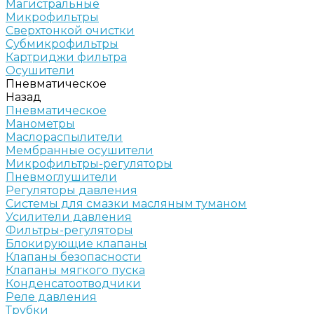
Магистральные
Микрофильтры
Сверхтонкой очистки
Субмикрофильтры
Картриджи фильтра
Осушители
Пневматическое
Назад
Пневматическое
Манометры
Маслораспылители
Мембранные осушители
Микрофильтры-регуляторы
Пневмоглушители
Регуляторы давления
Системы для смазки масляным туманом
Усилители давления
Фильтры-регуляторы
Блокирующие клапаны
Клапаны безопасности
Клапаны мягкого пуска
Конденсатоотводчики
Реле давления
Трубки