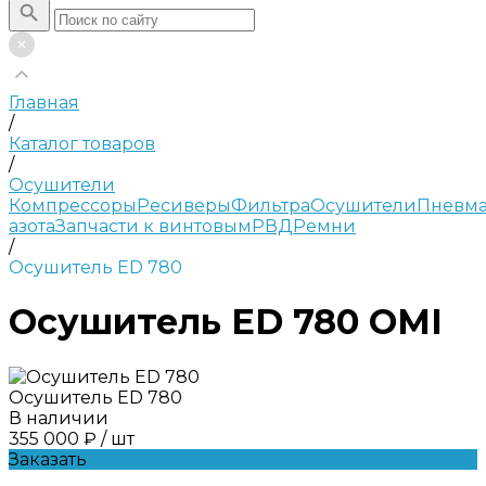
Главная
/
Каталог товаров
/
Осушители
Компрессоры
Ресиверы
Фильтра
Осушители
Пневма
азота
Запчасти к винтовым
РВД
Ремни
/
Осушитель ED 780
Осушитель ED 780 OMI
Осушитель ED 780
В наличии
355 000 ₽
/
шт
Заказать