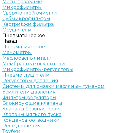
Магистральные
Микрофильтры
Сверхтонкой очистки
Субмикрофильтры
Картриджи фильтра
Осушители
Пневматическое
Назад
Пневматическое
Манометры
Маслораспылители
Мембранные осушители
Микрофильтры-регуляторы
Пневмоглушители
Регуляторы давления
Системы для смазки масляным туманом
Усилители давления
Фильтры-регуляторы
Блокирующие клапаны
Клапаны безопасности
Клапаны мягкого пуска
Конденсатоотводчики
Реле давления
Трубки