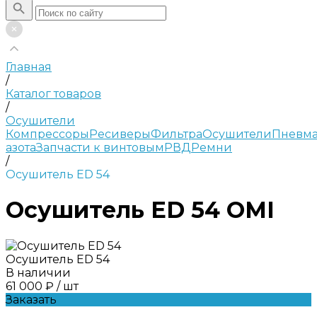
Главная
/
Каталог товаров
/
Осушители
Компрессоры
Ресиверы
Фильтра
Осушители
Пневма
азота
Запчасти к винтовым
РВД
Ремни
/
Осушитель ED 54
Осушитель ED 54 OMI
Осушитель ED 54
В наличии
61 000 ₽
/
шт
Заказать