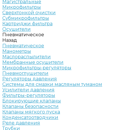
Магистральные
Микрофильтры
Сверхтонкой очистки
Субмикрофильтры
Картриджи фильтра
Осушители
Пневматическое
Назад
Пневматическое
Манометры
Маслораспылители
Мембранные осушители
Микрофильтры-регуляторы
Пневмоглушители
Регуляторы давления
Системы для смазки масляным туманом
Усилители давления
Фильтры-регуляторы
Блокирующие клапаны
Клапаны безопасности
Клапаны мягкого пуска
Конденсатоотводчики
Реле давления
Трубки