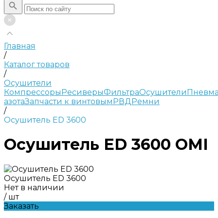
Главная
/
Каталог товаров
/
Осушители
Компрессоры
Ресиверы
Фильтра
Осушители
Пневма
азота
Запчасти к винтовым
РВД
Ремни
/
Осушитель ED 3600
Осушитель ED 3600 OMI
Осушитель ED 3600
Нет в наличии
/
шт
Заказать