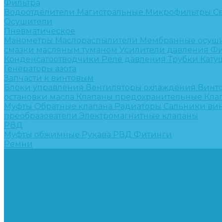
Фильтра
Водоотделители
Магистральные
Микрофильтры
С
Осушители
Пневматическое
Манометры
Маслораспылители
Мембранные осуш
смазки масляным туманом
Усилители давления
Фи
Конденсатоотводчики
Реле давления
Трубки
Кату
Генераторы азота
Запчасти к винтовым
Блоки управления
Вентиляторы охлаждения
Винт
остановки масла
Клапаны предохранительные
Кла
Муфты
Обратные клапана
Радиаторы
Сальники ви
преобразователи
Электромагнитные клапаны
РВД
Муфты обжимные
Рукава РВД
Фитинги
Ремни
Ремонт винтовых компрессоров
Опросные листы
Контакты
...
Компрессорное оборудование
Компрессоры
Винтовые
Спиральные