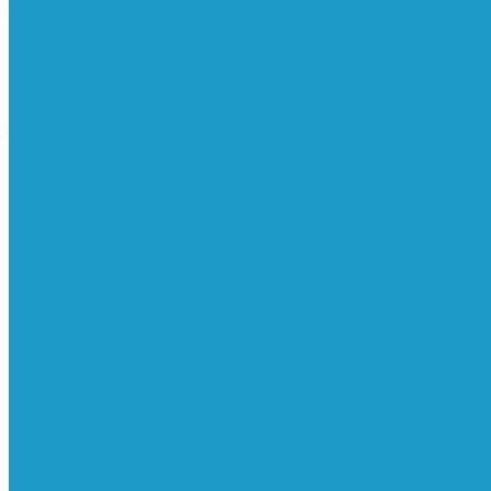
Реле давления
Трубки
Катушки и разъёмы
Пневмоцилиндры
Фитинги
Генераторы азота
Запчасти к винтовым
Блоки управления
Вентиляторы охлаждения
Винтовые блоки
Впускные клапана
Датчики
Клапаны минимального давления
Клапаны остановки масла
Клапаны предохранительные
Клапаны термостата
Комбинированные блоки
Конденсатоотводчики
Масла
Модули компактные
Муфты
Обратные клапана
Радиаторы
Сальники винтовых блоков