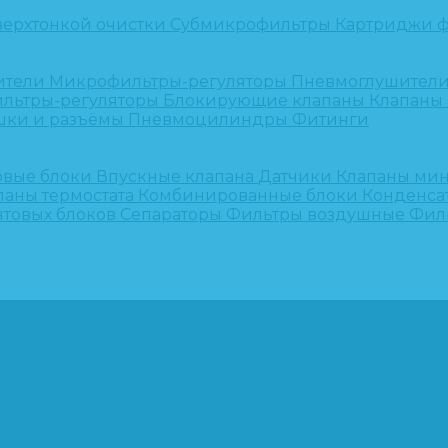
верхтонкой очистки
Субмикрофильтры
Картриджи ф
ители
Микрофильтры-регуляторы
Пневмоглушител
льтры-регуляторы
Блокирующие клапаны
Клапаны
шки и разъёмы
Пневмоцилиндры
Фитинги
овые блоки
Впускные клапана
Датчики
Клапаны ми
паны термостата
Комбинированные блоки
Конденса
нтовых блоков
Сепараторы
Фильтры воздушные
Фил