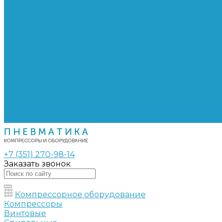
Сепараторы
Фильтры воздушные
Фильтры масляные
Частотные преобразователи
Электромагнитные клапаны
РВД
Муфты обжимные
Рукава РВД
Фитинги
Ремни
Ремонт винтовых компрессоров
Опросные листы
Контакты
+7 (351) 270-98-14
Заказать звонок
Компрессорное оборудование
Компрессоры
Винтовые