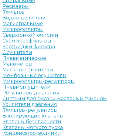
Спиральные
Ресиверы
Фильтра
Водоотделители
Магистральные
Микрофильтры
Сверхтонкой очистки
Субмикрофильтры
Картриджи фильтра
Осушители
Пневматическое
Манометры
Маслораспылители
Мембранные осушители
Микрофильтры-регуляторы
Пневмоглушители
Регуляторы давления
Системы для смазки масляным туманом
Усилители давления
Фильтры-регуляторы
Блокирующие клапаны
Клапаны безопасности
Клапаны мягкого пуска
Конденсатоотводчики