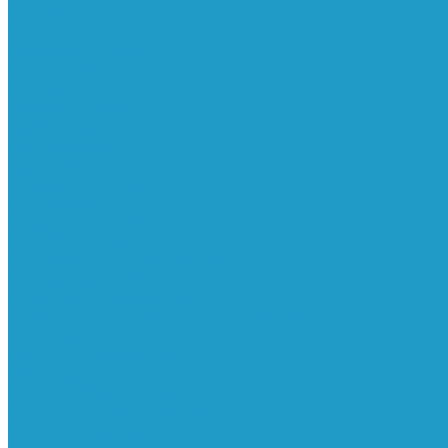
Ресиверы
Фильтра
Водоотделители
Магистральные
Микрофильтры
Сверхтонкой очистки
Субмикрофильтры
Картриджи фильтра
Осушители
Пневматическое
Манометры
Маслораспылители
Мембранные осушители
Микрофильтры-регуляторы
Пневмоглушители
Регуляторы давления
Системы для смазки масляным туманом
Усилители давления
Фильтры-регуляторы
Блокирующие клапаны
Клапаны безопасности
Клапаны мягкого пуска
Конденсатоотводчики