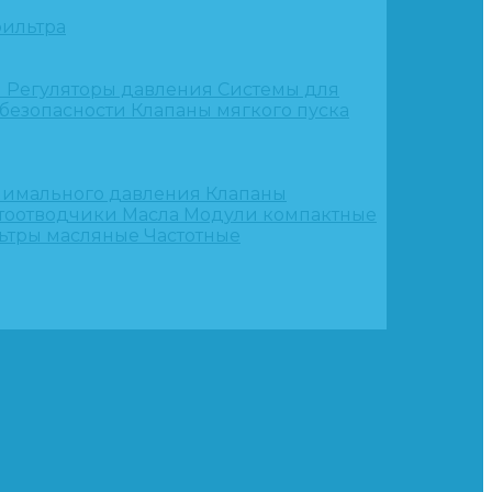
ильтра
и
Регуляторы давления
Системы для
 безопасности
Клапаны мягкого пуска
нимального давления
Клапаны
тоотводчики
Масла
Модули компактные
ьтры масляные
Частотные