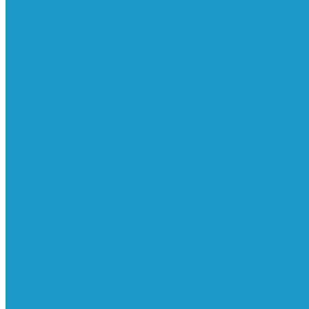
Ресиверы
Фильтра
Водоотделители
Магистральные
Микрофильтры
Сверхтонкой очистки
Субмикрофильтры
Картриджи фильтра
Осушители
Пневматическое
Манометры
Маслораспылители
Мембранные осушители
Микрофильтры-регуляторы
Пневмоглушители
Регуляторы давления
Системы для смазки масляным туманом
Усилители давления
Фильтры-регуляторы
Блокирующие клапаны
Клапаны безопасности
Клапаны мягкого пуска
Конденсатоотводчики