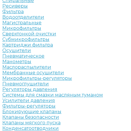
Спиральные
Ресиверы
Фильтра
Водоотделители
Магистральные
Микрофильтры
Сверхтонкой очистки
Субмикрофильтры
Картриджи фильтра
Осушители
Пневматическое
Манометры
Маслораспылители
Мембранные осушители
Микрофильтры-регуляторы
Пневмоглушители
Регуляторы давления
Системы для смазки масляным туманом
Усилители давления
Фильтры-регуляторы
Блокирующие клапаны
Клапаны безопасности
Клапаны мягкого пуска
Конденсатоотводчики