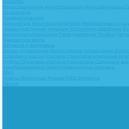
Фильтра
Водоотделители
Магистральные
Микрофильтры
С
Осушители
Пневматическое
Манометры
Маслораспылители
Мембранные осуш
смазки масляным туманом
Усилители давления
Фи
Конденсатоотводчики
Реле давления
Трубки
Кату
Генераторы азота
Запчасти к винтовым
Блоки управления
Вентиляторы охлаждения
Винт
остановки масла
Клапаны предохранительные
Кла
Муфты
Обратные клапана
Радиаторы
Сальники ви
преобразователи
Электромагнитные клапаны
РВД
Муфты обжимные
Рукава РВД
Фитинги
Ремни
Ремонт винтовых компрессоров
Опросные листы
Контакты
...
Компрессорное оборудование
Компрессоры
Винтовые
Спиральные