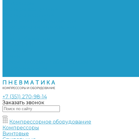
Сепараторы
Фильтры воздушные
Фильтры масляные
Частотные преобразователи
Электромагнитные клапаны
РВД
Муфты обжимные
Рукава РВД
Фитинги
Ремни
Ремонт винтовых компрессоров
Опросные листы
Контакты
+7 (351) 270-98-14
Заказать звонок
Компрессорное оборудование
Компрессоры
Винтовые