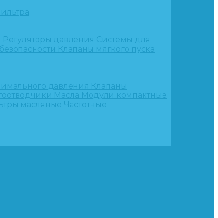
ильтра
и
Регуляторы давления
Системы для
 безопасности
Клапаны мягкого пуска
нимального давления
Клапаны
тоотводчики
Масла
Модули компактные
ьтры масляные
Частотные