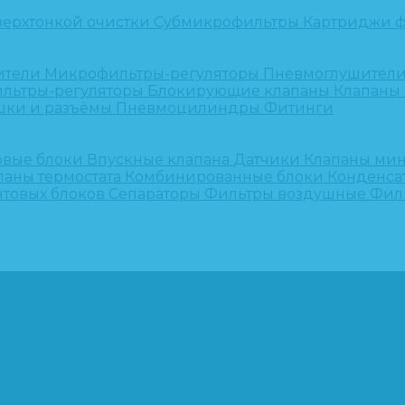
верхтонкой очистки
Субмикрофильтры
Картриджи ф
ители
Микрофильтры-регуляторы
Пневмоглушител
льтры-регуляторы
Блокирующие клапаны
Клапаны
шки и разъёмы
Пневмоцилиндры
Фитинги
овые блоки
Впускные клапана
Датчики
Клапаны ми
паны термостата
Комбинированные блоки
Конденса
нтовых блоков
Сепараторы
Фильтры воздушные
Фил