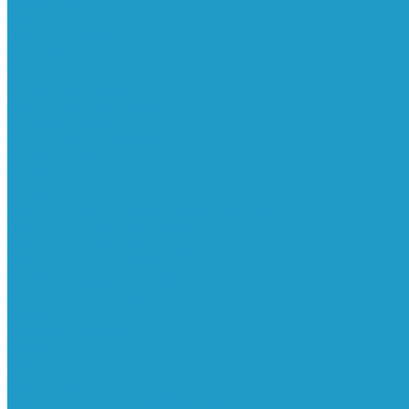
Реле давления
Трубки
Катушки и разъёмы
Пневмоцилиндры
Фитинги
Генераторы азота
Запчасти к винтовым
Блоки управления
Вентиляторы охлаждения
Винтовые блоки
Впускные клапана
Датчики
Клапаны минимального давления
Клапаны остановки масла
Клапаны предохранительные
Клапаны термостата
Комбинированные блоки
Конденсатоотводчики
Масла
Модули компактные
Муфты
Обратные клапана
Радиаторы
Сальники винтовых блоков