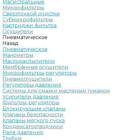
Магистральные
Микрофильтры
Сверхтонкой очистки
Субмикрофильтры
Картриджи фильтра
Осушители
Пневматическое
Назад
Пневматическое
Манометры
Маслораспылители
Мембранные осушители
Микрофильтры-регуляторы
Пневмоглушители
Регуляторы давления
Системы для смазки масляным туманом
Усилители давления
Фильтры-регуляторы
Блокирующие клапаны
Клапаны безопасности
Клапаны мягкого пуска
Конденсатоотводчики
Реле давления
Трубки