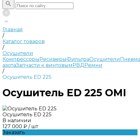
Главная
/
Каталог товаров
/
Осушители
Компрессоры
Ресиверы
Фильтра
Осушители
Пневма
азота
Запчасти к винтовым
РВД
Ремни
/
Осушитель ED 225
Осушитель ED 225 OMI
Осушитель ED 225
В наличии
127 000 ₽
/
шт
Заказать