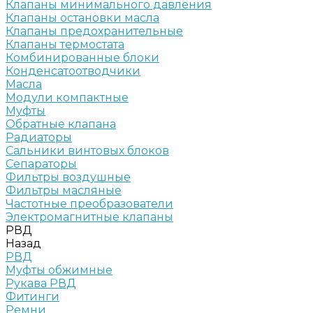
Клапаны минимального давления
Клапаны остановки масла
Клапаны предохранительные
Клапаны термостата
Комбинированные блоки
Конденсатоотводчики
Масла
Модули компактные
Муфты
Обратные клапана
Радиаторы
Сальники винтовых блоков
Сепараторы
Фильтры воздушные
Фильтры масляные
Частотные преобразователи
Электромагнитные клапаны
РВД
Назад
РВД
Муфты обжимные
Рукава РВД
Фитинги
Ремни