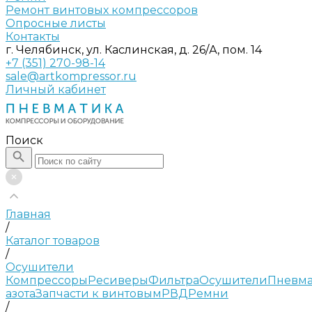
Ремонт винтовых компрессоров
Опросные листы
Контакты
г. Челябинск, ул. Каслинская, д. 26/А, пом. 14
+7 (351) 270-98-14
sale@artkompressor.ru
Личный кабинет
Поиск
Главная
/
Каталог товаров
/
Осушители
Компрессоры
Ресиверы
Фильтра
Осушители
Пневма
азота
Запчасти к винтовым
РВД
Ремни
/