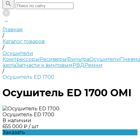
Главная
/
Каталог товаров
/
Осушители
Компрессоры
Ресиверы
Фильтра
Осушители
Пневма
азота
Запчасти к винтовым
РВД
Ремни
/
Осушитель ED 1700
Осушитель ED 1700 OMI
Осушитель ED 1700
В наличии
655 000 ₽
/
шт
Заказать