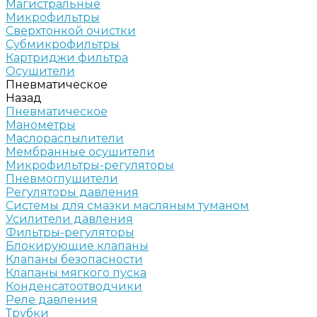
Магистральные
Микрофильтры
Сверхтонкой очистки
Субмикрофильтры
Картриджи фильтра
Осушители
Пневматическое
Назад
Пневматическое
Манометры
Маслораспылители
Мембранные осушители
Микрофильтры-регуляторы
Пневмоглушители
Регуляторы давления
Системы для смазки масляным туманом
Усилители давления
Фильтры-регуляторы
Блокирующие клапаны
Клапаны безопасности
Клапаны мягкого пуска
Конденсатоотводчики
Реле давления
Трубки