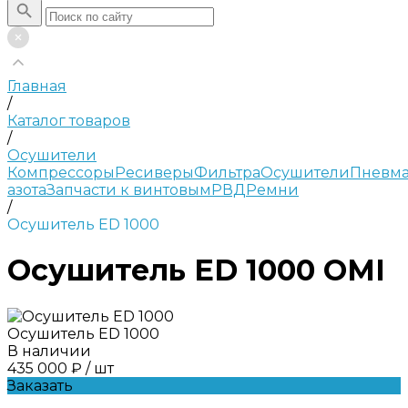
Главная
/
Каталог товаров
/
Осушители
Компрессоры
Ресиверы
Фильтра
Осушители
Пневма
азота
Запчасти к винтовым
РВД
Ремни
/
Осушитель ED 1000
Осушитель ED 1000 OMI
Осушитель ED 1000
В наличии
435 000 ₽
/
шт
Заказать