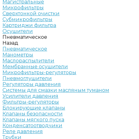
Магистральные
Микрофильтры
Сверхтонкой очистки
Субмикрофильтры
Картриджи фильтра
Осушители
Пневматическое
Назад
Пневматическое
Манометры
Маслораспылители
Мембранные осушители
Микрофильтры-регуляторы
Пневмоглушители
Регуляторы давления
Системы для смазки масляным туманом
Усилители давления
Фильтры-регуляторы
Блокирующие клапаны
Клапаны безопасности
Клапаны мягкого пуска
Конденсатоотводчики
Реле давления
Трубки