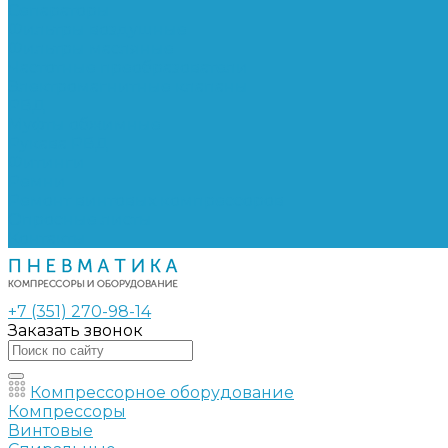
Сепараторы
Фильтры воздушные
Фильтры масляные
Частотные преобразователи
Электромагнитные клапаны
РВД
Муфты обжимные
Рукава РВД
Фитинги
Ремни
Ремонт винтовых компрессоров
Опросные листы
Контакты
+7 (351) 270-98-14
Заказать звонок
Компрессорное оборудование
Компрессоры
Винтовые