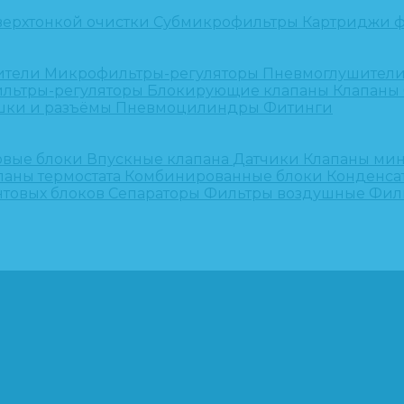
верхтонкой очистки
Субмикрофильтры
Картриджи ф
ители
Микрофильтры-регуляторы
Пневмоглушител
льтры-регуляторы
Блокирующие клапаны
Клапаны
шки и разъёмы
Пневмоцилиндры
Фитинги
овые блоки
Впускные клапана
Датчики
Клапаны ми
паны термостата
Комбинированные блоки
Конденса
нтовых блоков
Сепараторы
Фильтры воздушные
Фил