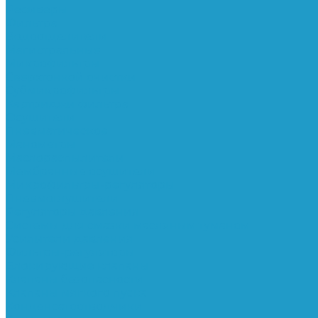
Ресиверы
Фильтра
Водоотделители
Магистральные
Микрофильтры
Сверхтонкой очистки
Субмикрофильтры
Картриджи фильтра
Осушители
Пневматическое
Манометры
Маслораспылители
Мембранные осушители
Микрофильтры-регуляторы
Пневмоглушители
Регуляторы давления
Системы для смазки масляным туманом
Усилители давления
Фильтры-регуляторы
Блокирующие клапаны
Клапаны безопасности
Клапаны мягкого пуска
Конденсатоотводчики