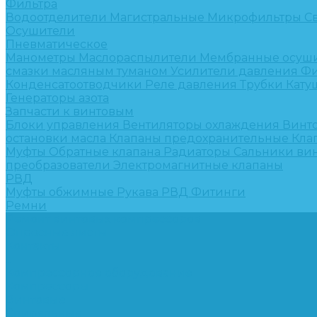
Фильтра
Водоотделители
Магистральные
Микрофильтры
С
Осушители
Пневматическое
Манометры
Маслораспылители
Мембранные осуш
смазки масляным туманом
Усилители давления
Фи
Конденсатоотводчики
Реле давления
Трубки
Кату
Генераторы азота
Запчасти к винтовым
Блоки управления
Вентиляторы охлаждения
Винт
остановки масла
Клапаны предохранительные
Кла
Муфты
Обратные клапана
Радиаторы
Сальники ви
преобразователи
Электромагнитные клапаны
РВД
Муфты обжимные
Рукава РВД
Фитинги
Ремни
Ремонт винтовых компрессоров
Опросные листы
Контакты
...
Компрессорное оборудование
Компрессоры
Винтовые
Спиральные