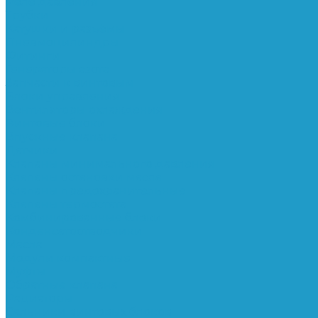
Реле давления
Трубки
Катушки и разъёмы
Пневмоцилиндры
Фитинги
Генераторы азота
Запчасти к винтовым
Блоки управления
Вентиляторы охлаждения
Винтовые блоки
Впускные клапана
Датчики
Клапаны минимального давления
Клапаны остановки масла
Клапаны предохранительные
Клапаны термостата
Комбинированные блоки
Конденсатоотводчики
Масла
Модули компактные
Муфты
Обратные клапана
Радиаторы
Сальники винтовых блоков