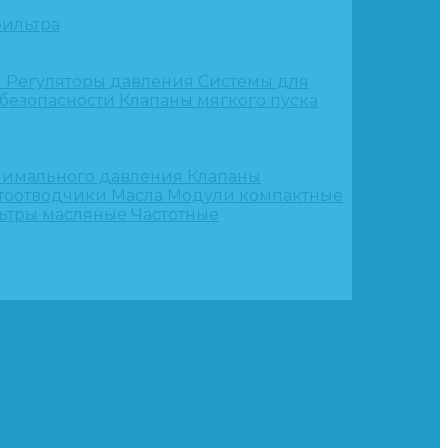
ильтра
и
Регуляторы давления
Системы для
 безопасности
Клапаны мягкого пуска
нимального давления
Клапаны
тоотводчики
Масла
Модули компактные
ьтры масляные
Частотные