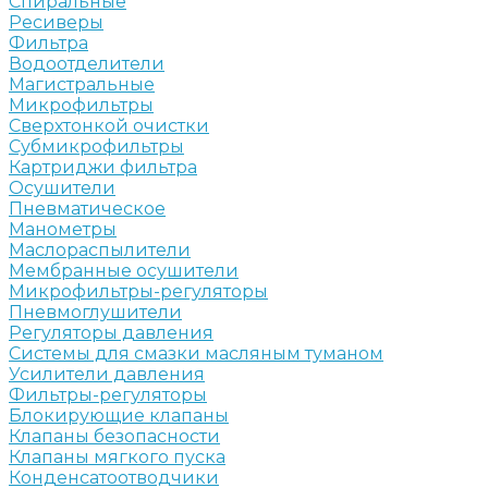
Спиральные
Ресиверы
Фильтра
Водоотделители
Магистральные
Микрофильтры
Сверхтонкой очистки
Субмикрофильтры
Картриджи фильтра
Осушители
Пневматическое
Манометры
Маслораспылители
Мембранные осушители
Микрофильтры-регуляторы
Пневмоглушители
Регуляторы давления
Системы для смазки масляным туманом
Усилители давления
Фильтры-регуляторы
Блокирующие клапаны
Клапаны безопасности
Клапаны мягкого пуска
Конденсатоотводчики