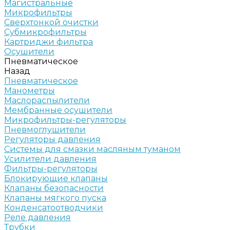
Магистральные
Микрофильтры
Сверхтонкой очистки
Субмикрофильтры
Картриджи фильтра
Осушители
Пневматическое
Назад
Пневматическое
Манометры
Маслораспылители
Мембранные осушители
Микрофильтры-регуляторы
Пневмоглушители
Регуляторы давления
Системы для смазки масляным туманом
Усилители давления
Фильтры-регуляторы
Блокирующие клапаны
Клапаны безопасности
Клапаны мягкого пуска
Конденсатоотводчики
Реле давления
Трубки