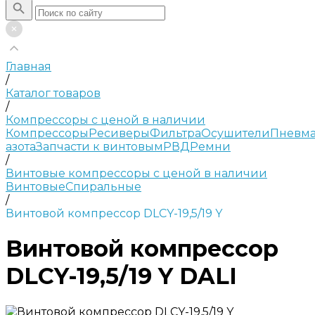
Главная
/
Каталог товаров
/
Компрессоры с ценой в наличии
Компрессоры
Ресиверы
Фильтра
Осушители
Пневма
азота
Запчасти к винтовым
РВД
Ремни
/
Винтовые компрессоры с ценой в наличии
Винтовые
Спиральные
/
Винтовой компрессор DLCY-19,5/19 Y
Винтовой компрессор
DLCY-19,5/19 Y DALI