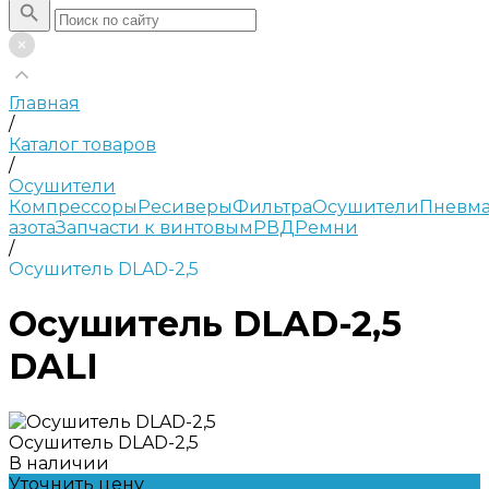
Главная
/
Каталог товаров
/
Осушители
Компрессоры
Ресиверы
Фильтра
Осушители
Пневма
азота
Запчасти к винтовым
РВД
Ремни
/
Осушитель DLAD-2,5
Осушитель DLAD-2,5
DALI
Осушитель DLAD-2,5
В наличии
Уточнить цену