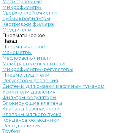
Магистральные
Микрофильтры
Сверхтонкой очистки
Субмикрофильтры
Картриджи фильтра
Осушители
Пневматическое
Назад
Пневматическое
Манометры
Маслораспылители
Мембранные осушители
Микрофильтры-регуляторы
Пневмоглушители
Регуляторы давления
Системы для смазки масляным туманом
Усилители давления
Фильтры-регуляторы
Блокирующие клапаны
Клапаны безопасности
Клапаны мягкого пуска
Конденсатоотводчики
Реле давления
Трубки