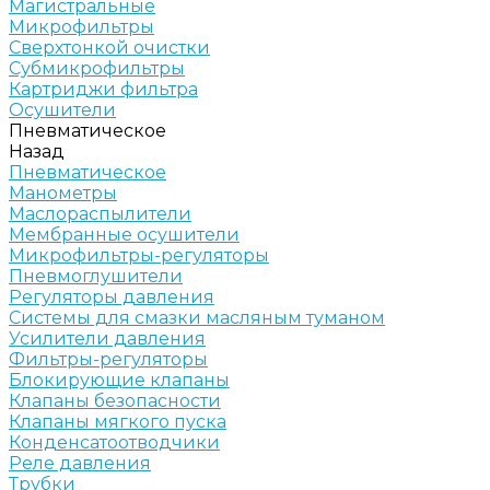
Магистральные
Микрофильтры
Сверхтонкой очистки
Субмикрофильтры
Картриджи фильтра
Осушители
Пневматическое
Назад
Пневматическое
Манометры
Маслораспылители
Мембранные осушители
Микрофильтры-регуляторы
Пневмоглушители
Регуляторы давления
Системы для смазки масляным туманом
Усилители давления
Фильтры-регуляторы
Блокирующие клапаны
Клапаны безопасности
Клапаны мягкого пуска
Конденсатоотводчики
Реле давления
Трубки