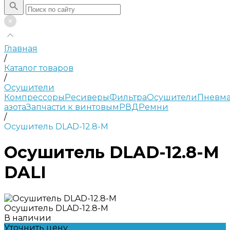
Главная
/
Каталог товаров
/
Осушители
Компрессоры
Ресиверы
Фильтра
Осушители
Пневма
азота
Запчасти к винтовым
РВД
Ремни
/
Осушитель DLAD-12.8-M
Осушитель DLAD-12.8-M
DALI
Осушитель DLAD-12.8-M
В наличии
Уточнить цену