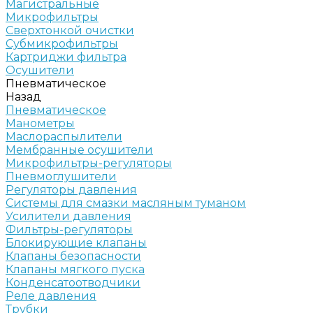
Магистральные
Микрофильтры
Сверхтонкой очистки
Субмикрофильтры
Картриджи фильтра
Осушители
Пневматическое
Назад
Пневматическое
Манометры
Маслораспылители
Мембранные осушители
Микрофильтры-регуляторы
Пневмоглушители
Регуляторы давления
Системы для смазки масляным туманом
Усилители давления
Фильтры-регуляторы
Блокирующие клапаны
Клапаны безопасности
Клапаны мягкого пуска
Конденсатоотводчики
Реле давления
Трубки