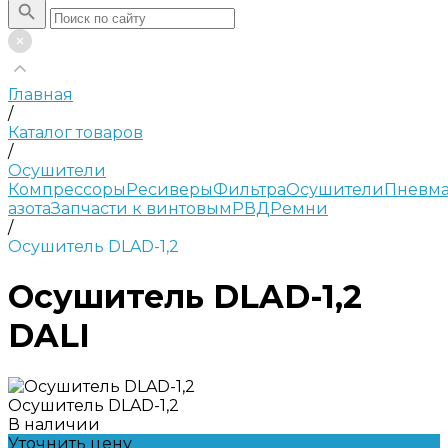
Главная
/
Каталог товаров
/
Осушители
Компрессоры
Ресиверы
Фильтра
Осушители
Пневма
азота
Запчасти к винтовым
РВД
Ремни
/
Осушитель DLAD-1,2
Осушитель DLAD-1,2
DALI
Осушитель DLAD-1,2
В наличии
Уточнить цену