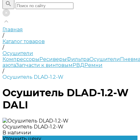
Главная
/
Каталог товаров
/
Осушители
Компрессоры
Ресиверы
Фильтра
Осушители
Пневма
азота
Запчасти к винтовым
РВД
Ремни
/
Осушитель DLAD-1.2-W
Осушитель DLAD-1.2-W
DALI
Осушитель DLAD-1.2-W
В наличии
Уточнить цену