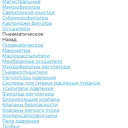
Магистральные
Микрофильтры
Сверхтонкой очистки
Субмикрофильтры
Картриджи фильтра
Осушители
Пневматическое
Назад
Пневматическое
Манометры
Маслораспылители
Мембранные осушители
Микрофильтры-регуляторы
Пневмоглушители
Регуляторы давления
Системы для смазки масляным туманом
Усилители давления
Фильтры-регуляторы
Блокирующие клапаны
Клапаны безопасности
Клапаны мягкого пуска
Конденсатоотводчики
Реле давления
Трубки