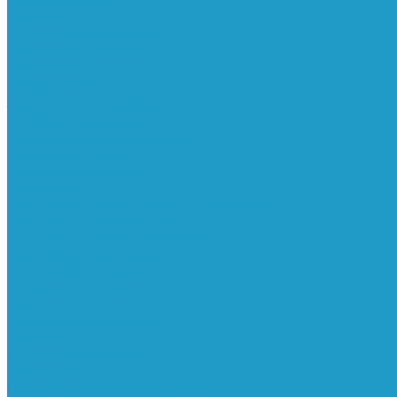
Реле давления
Трубки
Катушки и разъёмы
Пневмоцилиндры
Фитинги
Генераторы азота
Запчасти к винтовым
Блоки управления
Вентиляторы охлаждения
Винтовые блоки
Впускные клапана
Датчики
Клапаны минимального давления
Клапаны остановки масла
Клапаны предохранительные
Клапаны термостата
Комбинированные блоки
Конденсатоотводчики
Масла
Модули компактные
Муфты
Обратные клапана
Радиаторы
Сальники винтовых блоков