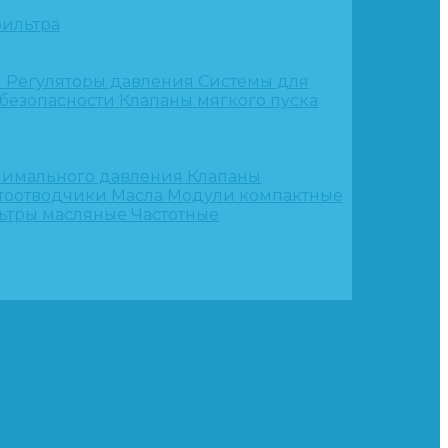
ильтра
и
Регуляторы давления
Системы для
 безопасности
Клапаны мягкого пуска
нимального давления
Клапаны
тоотводчики
Масла
Модули компактные
ьтры масляные
Частотные