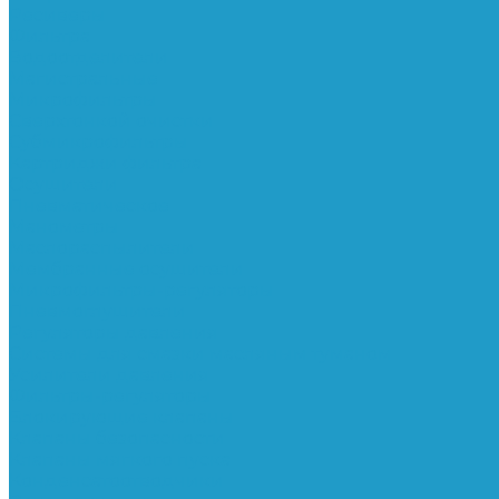
Ресиверы
Фильтра
Водоотделители
Магистральные
Микрофильтры
Сверхтонкой очистки
Субмикрофильтры
Картриджи фильтра
Осушители
Пневматическое
Манометры
Маслораспылители
Мембранные осушители
Микрофильтры-регуляторы
Пневмоглушители
Регуляторы давления
Системы для смазки масляным туманом
Усилители давления
Фильтры-регуляторы
Блокирующие клапаны
Клапаны безопасности
Клапаны мягкого пуска
Конденсатоотводчики