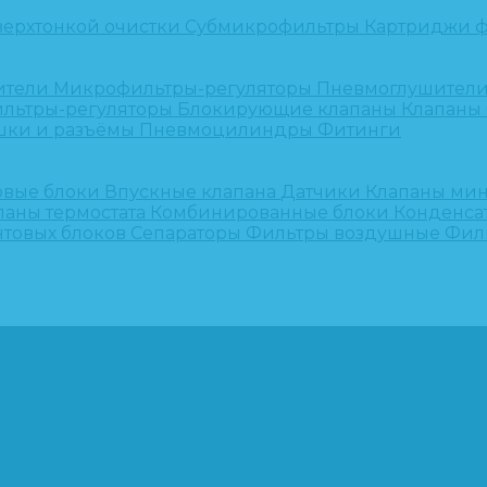
верхтонкой очистки
Субмикрофильтры
Картриджи ф
ители
Микрофильтры-регуляторы
Пневмоглушител
льтры-регуляторы
Блокирующие клапаны
Клапаны
шки и разъёмы
Пневмоцилиндры
Фитинги
овые блоки
Впускные клапана
Датчики
Клапаны ми
паны термостата
Комбинированные блоки
Конденса
нтовых блоков
Сепараторы
Фильтры воздушные
Фил