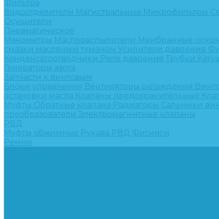
Фильтра
Водоотделители
Магистральные
Микрофильтры
С
Осушители
Пневматическое
Манометры
Маслораспылители
Мембранные осуш
смазки масляным туманом
Усилители давления
Фи
Конденсатоотводчики
Реле давления
Трубки
Кату
Генераторы азота
Запчасти к винтовым
Блоки управления
Вентиляторы охлаждения
Винт
остановки масла
Клапаны предохранительные
Кла
Муфты
Обратные клапана
Радиаторы
Сальники ви
преобразователи
Электромагнитные клапаны
РВД
Муфты обжимные
Рукава РВД
Фитинги
Ремни
Ремонт винтовых компрессоров
Опросные листы
Контакты
...
Компрессорное оборудование
Компрессоры
Винтовые
Спиральные