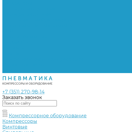
Сепараторы
Фильтры воздушные
Фильтры масляные
Частотные преобразователи
Электромагнитные клапаны
РВД
Муфты обжимные
Рукава РВД
Фитинги
Ремни
Ремонт винтовых компрессоров
Опросные листы
Контакты
+7 (351) 270-98-14
Заказать звонок
Компрессорное оборудование
Компрессоры
Винтовые