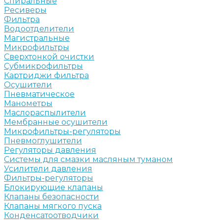
Спиральные
Ресиверы
Фильтра
Водоотделители
Магистральные
Микрофильтры
Сверхтонкой очистки
Субмикрофильтры
Картриджи фильтра
Осушители
Пневматическое
Манометры
Маслораспылители
Мембранные осушители
Микрофильтры-регуляторы
Пневмоглушители
Регуляторы давления
Системы для смазки масляным туманом
Усилители давления
Фильтры-регуляторы
Блокирующие клапаны
Клапаны безопасности
Клапаны мягкого пуска
Конденсатоотводчики