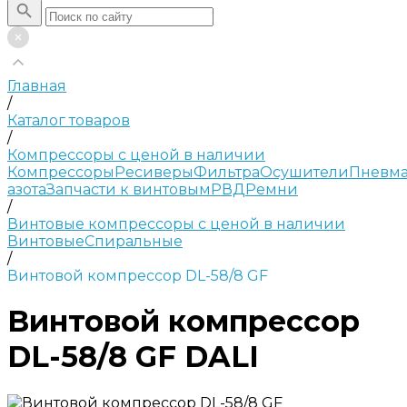
Главная
/
Каталог товаров
/
Компрессоры с ценой в наличии
Компрессоры
Ресиверы
Фильтра
Осушители
Пневма
азота
Запчасти к винтовым
РВД
Ремни
/
Винтовые компрессоры с ценой в наличии
Винтовые
Спиральные
/
Винтовой компрессор DL-58/8 GF
Винтовой компрессор
DL-58/8 GF DALI