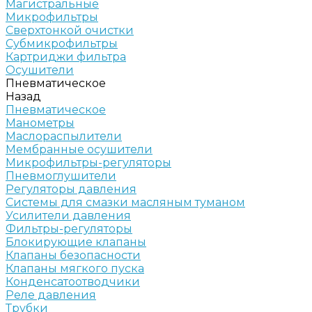
Магистральные
Микрофильтры
Сверхтонкой очистки
Субмикрофильтры
Картриджи фильтра
Осушители
Пневматическое
Назад
Пневматическое
Манометры
Маслораспылители
Мембранные осушители
Микрофильтры-регуляторы
Пневмоглушители
Регуляторы давления
Системы для смазки масляным туманом
Усилители давления
Фильтры-регуляторы
Блокирующие клапаны
Клапаны безопасности
Клапаны мягкого пуска
Конденсатоотводчики
Реле давления
Трубки