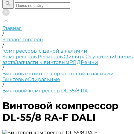
Главная
/
Каталог товаров
/
Компрессоры с ценой в наличии
Компрессоры
Ресиверы
Фильтра
Осушители
Пневма
азота
Запчасти к винтовым
РВД
Ремни
/
Винтовые компрессоры с ценой в наличии
Винтовые
Спиральные
/
Винтовой компрессор DL-55/8 RA-F
Винтовой компрессор
DL-55/8 RA-F DALI