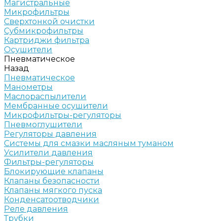
Магистральные
Микрофильтры
Сверхтонкой очистки
Субмикрофильтры
Картриджи фильтра
Осушители
Пневматическое
Назад
Пневматическое
Манометры
Маслораспылители
Мембранные осушители
Микрофильтры-регуляторы
Пневмоглушители
Регуляторы давления
Системы для смазки масляным туманом
Усилители давления
Фильтры-регуляторы
Блокирующие клапаны
Клапаны безопасности
Клапаны мягкого пуска
Конденсатоотводчики
Реле давления
Трубки