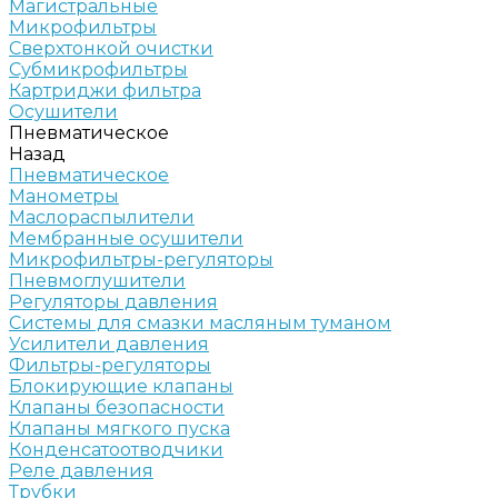
Магистральные
Микрофильтры
Сверхтонкой очистки
Субмикрофильтры
Картриджи фильтра
Осушители
Пневматическое
Назад
Пневматическое
Манометры
Маслораспылители
Мембранные осушители
Микрофильтры-регуляторы
Пневмоглушители
Регуляторы давления
Системы для смазки масляным туманом
Усилители давления
Фильтры-регуляторы
Блокирующие клапаны
Клапаны безопасности
Клапаны мягкого пуска
Конденсатоотводчики
Реле давления
Трубки