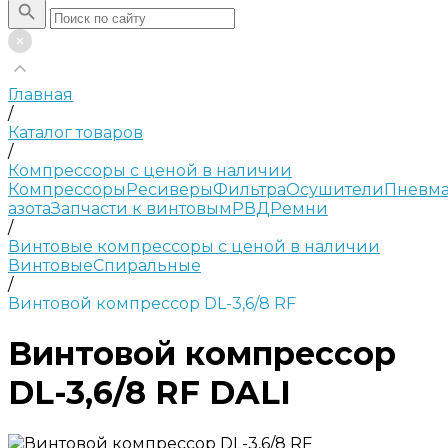
Главная
/
Каталог товаров
/
Компрессоры с ценой в наличии
Компрессоры
Ресиверы
Фильтра
Осушители
Пневма
азота
Запчасти к винтовым
РВД
Ремни
/
Винтовые компрессоры с ценой в наличии
Винтовые
Спиральные
/
Винтовой компрессор DL-3,6/8 RF
Винтовой компрессор
DL-3,6/8 RF DALI