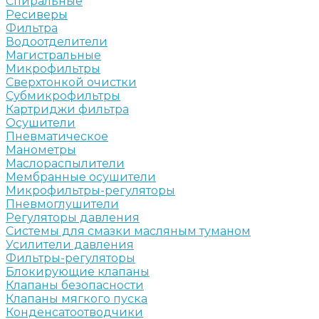
Спиральные
Ресиверы
Фильтра
Водоотделители
Магистральные
Микрофильтры
Сверхтонкой очистки
Субмикрофильтры
Картриджи фильтра
Осушители
Пневматическое
Манометры
Маслораспылители
Мембранные осушители
Микрофильтры-регуляторы
Пневмоглушители
Регуляторы давления
Системы для смазки масляным туманом
Усилители давления
Фильтры-регуляторы
Блокирующие клапаны
Клапаны безопасности
Клапаны мягкого пуска
Конденсатоотводчики