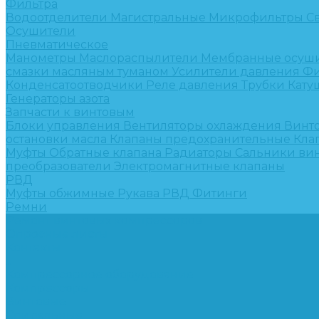
Фильтра
Водоотделители
Магистральные
Микрофильтры
С
Осушители
Пневматическое
Манометры
Маслораспылители
Мембранные осуш
смазки масляным туманом
Усилители давления
Фи
Конденсатоотводчики
Реле давления
Трубки
Кату
Генераторы азота
Запчасти к винтовым
Блоки управления
Вентиляторы охлаждения
Винт
остановки масла
Клапаны предохранительные
Кла
Муфты
Обратные клапана
Радиаторы
Сальники ви
преобразователи
Электромагнитные клапаны
РВД
Муфты обжимные
Рукава РВД
Фитинги
Ремни
Ремонт винтовых компрессоров
Опросные листы
Контакты
...
Компрессорное оборудование
Компрессоры
Винтовые
Спиральные