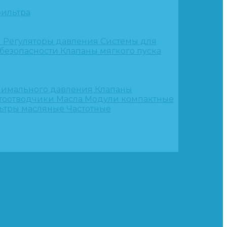
ильтра
и
Регуляторы давления
Системы для
 безопасности
Клапаны мягкого пуска
нимального давления
Клапаны
тоотводчики
Масла
Модули компактные
ьтры масляные
Частотные