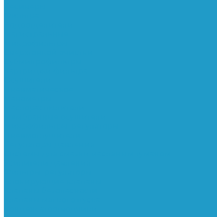
Ресиверы
Фильтра
Водоотделители
Магистральные
Микрофильтры
Сверхтонкой очистки
Субмикрофильтры
Картриджи фильтра
Осушители
Пневматическое
Манометры
Маслораспылители
Мембранные осушители
Микрофильтры-регуляторы
Пневмоглушители
Регуляторы давления
Системы для смазки масляным туманом
Усилители давления
Фильтры-регуляторы
Блокирующие клапаны
Клапаны безопасности
Клапаны мягкого пуска
Конденсатоотводчики