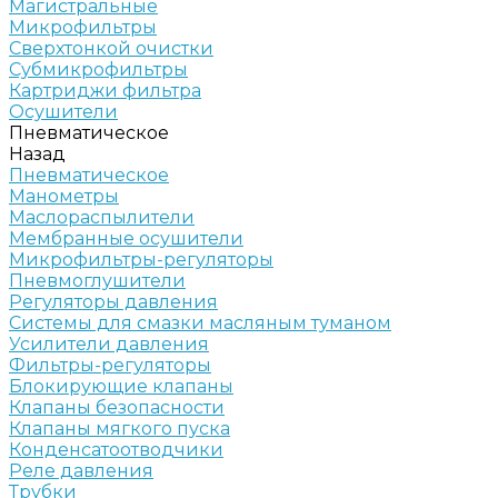
Магистральные
Микрофильтры
Сверхтонкой очистки
Субмикрофильтры
Картриджи фильтра
Осушители
Пневматическое
Назад
Пневматическое
Манометры
Маслораспылители
Мембранные осушители
Микрофильтры-регуляторы
Пневмоглушители
Регуляторы давления
Системы для смазки масляным туманом
Усилители давления
Фильтры-регуляторы
Блокирующие клапаны
Клапаны безопасности
Клапаны мягкого пуска
Конденсатоотводчики
Реле давления
Трубки