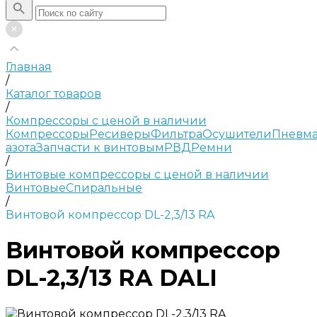
Главная
/
Каталог товаров
/
Компрессоры с ценой в наличии
Компрессоры
Ресиверы
Фильтра
Осушители
Пневма
азота
Запчасти к винтовым
РВД
Ремни
/
Винтовые компрессоры с ценой в наличии
Винтовые
Спиральные
/
Винтовой компрессор DL-2,3/13 RA
Винтовой компрессор
DL-2,3/13 RA DALI