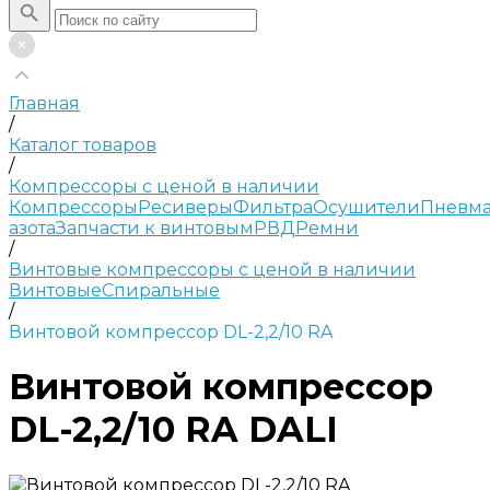
Главная
/
Каталог товаров
/
Компрессоры с ценой в наличии
Компрессоры
Ресиверы
Фильтра
Осушители
Пневма
азота
Запчасти к винтовым
РВД
Ремни
/
Винтовые компрессоры с ценой в наличии
Винтовые
Спиральные
/
Винтовой компрессор DL-2,2/10 RA
Винтовой компрессор
DL-2,2/10 RA DALI