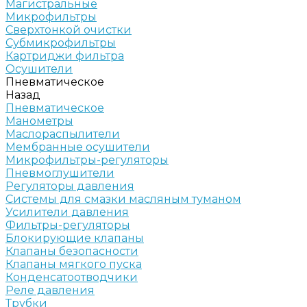
Магистральные
Микрофильтры
Сверхтонкой очистки
Субмикрофильтры
Картриджи фильтра
Осушители
Пневматическое
Назад
Пневматическое
Манометры
Маслораспылители
Мембранные осушители
Микрофильтры-регуляторы
Пневмоглушители
Регуляторы давления
Системы для смазки масляным туманом
Усилители давления
Фильтры-регуляторы
Блокирующие клапаны
Клапаны безопасности
Клапаны мягкого пуска
Конденсатоотводчики
Реле давления
Трубки