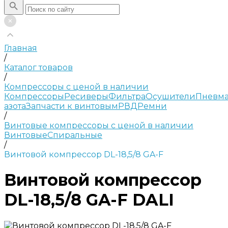
Главная
/
Каталог товаров
/
Компрессоры с ценой в наличии
Компрессоры
Ресиверы
Фильтра
Осушители
Пневма
азота
Запчасти к винтовым
РВД
Ремни
/
Винтовые компрессоры с ценой в наличии
Винтовые
Спиральные
/
Винтовой компрессор DL-18,5/8 GA-F
Винтовой компрессор
DL-18,5/8 GA-F DALI