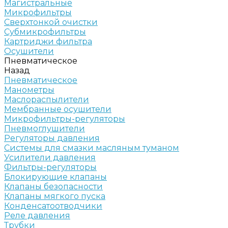
Магистральные
Микрофильтры
Сверхтонкой очистки
Субмикрофильтры
Картриджи фильтра
Осушители
Пневматическое
Назад
Пневматическое
Манометры
Маслораспылители
Мембранные осушители
Микрофильтры-регуляторы
Пневмоглушители
Регуляторы давления
Системы для смазки масляным туманом
Усилители давления
Фильтры-регуляторы
Блокирующие клапаны
Клапаны безопасности
Клапаны мягкого пуска
Конденсатоотводчики
Реле давления
Трубки