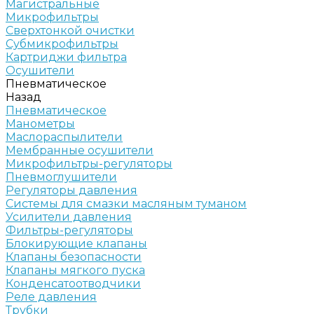
Магистральные
Микрофильтры
Сверхтонкой очистки
Субмикрофильтры
Картриджи фильтра
Осушители
Пневматическое
Назад
Пневматическое
Манометры
Маслораспылители
Мембранные осушители
Микрофильтры-регуляторы
Пневмоглушители
Регуляторы давления
Системы для смазки масляным туманом
Усилители давления
Фильтры-регуляторы
Блокирующие клапаны
Клапаны безопасности
Клапаны мягкого пуска
Конденсатоотводчики
Реле давления
Трубки