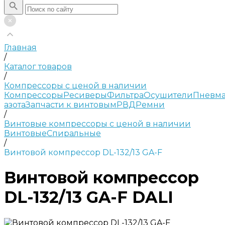
Главная
/
Каталог товаров
/
Компрессоры с ценой в наличии
Компрессоры
Ресиверы
Фильтра
Осушители
Пневма
азота
Запчасти к винтовым
РВД
Ремни
/
Винтовые компрессоры с ценой в наличии
Винтовые
Спиральные
/
Винтовой компрессор DL-132/13 GA-F
Винтовой компрессор
DL-132/13 GA-F DALI