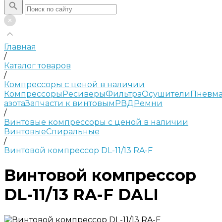
Главная
/
Каталог товаров
/
Компрессоры с ценой в наличии
Компрессоры
Ресиверы
Фильтра
Осушители
Пневма
азота
Запчасти к винтовым
РВД
Ремни
/
Винтовые компрессоры с ценой в наличии
Винтовые
Спиральные
/
Винтовой компрессор DL-11/13 RA-F
Винтовой компрессор
DL-11/13 RA-F DALI