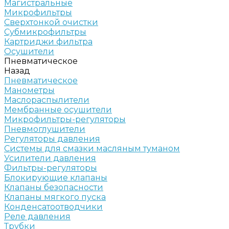
Магистральные
Микрофильтры
Сверхтонкой очистки
Субмикрофильтры
Картриджи фильтра
Осушители
Пневматическое
Назад
Пневматическое
Манометры
Маслораспылители
Мембранные осушители
Микрофильтры-регуляторы
Пневмоглушители
Регуляторы давления
Системы для смазки масляным туманом
Усилители давления
Фильтры-регуляторы
Блокирующие клапаны
Клапаны безопасности
Клапаны мягкого пуска
Конденсатоотводчики
Реле давления
Трубки