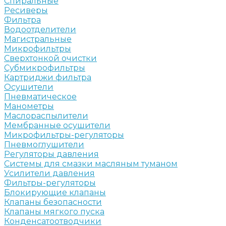
Спиральные
Ресиверы
Фильтра
Водоотделители
Магистральные
Микрофильтры
Сверхтонкой очистки
Субмикрофильтры
Картриджи фильтра
Осушители
Пневматическое
Манометры
Маслораспылители
Мембранные осушители
Микрофильтры-регуляторы
Пневмоглушители
Регуляторы давления
Системы для смазки масляным туманом
Усилители давления
Фильтры-регуляторы
Блокирующие клапаны
Клапаны безопасности
Клапаны мягкого пуска
Конденсатоотводчики