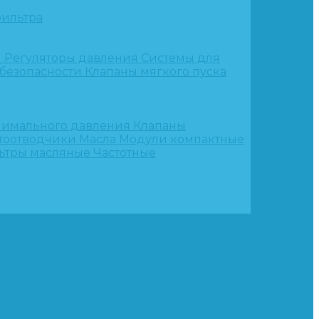
ильтра
и
Регуляторы давления
Системы для
 безопасности
Клапаны мягкого пуска
нимального давления
Клапаны
тоотводчики
Масла
Модули компактные
ьтры масляные
Частотные