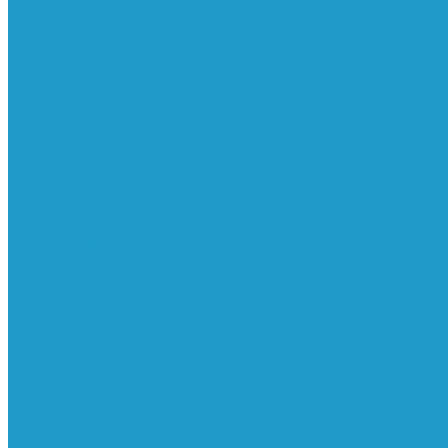
Ресиверы
Фильтра
Водоотделители
Магистральные
Микрофильтры
Сверхтонкой очистки
Субмикрофильтры
Картриджи фильтра
Осушители
Пневматическое
Манометры
Маслораспылители
Мембранные осушители
Микрофильтры-регуляторы
Пневмоглушители
Регуляторы давления
Системы для смазки масляным туманом
Усилители давления
Фильтры-регуляторы
Блокирующие клапаны
Клапаны безопасности
Клапаны мягкого пуска
Конденсатоотводчики