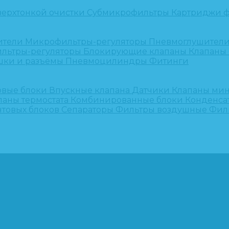
верхтонкой очистки
Субмикрофильтры
Картриджи ф
ители
Микрофильтры-регуляторы
Пневмоглушител
льтры-регуляторы
Блокирующие клапаны
Клапаны
шки и разъёмы
Пневмоцилиндры
Фитинги
овые блоки
Впускные клапана
Датчики
Клапаны ми
паны термостата
Комбинированные блоки
Конденса
нтовых блоков
Сепараторы
Фильтры воздушные
Фил