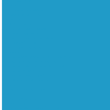
Реле давления
Трубки
Катушки и разъёмы
Пневмоцилиндры
Фитинги
Генераторы азота
Запчасти к винтовым
Блоки управления
Вентиляторы охлаждения
Винтовые блоки
Впускные клапана
Датчики
Клапаны минимального давления
Клапаны остановки масла
Клапаны предохранительные
Клапаны термостата
Комбинированные блоки
Конденсатоотводчики
Масла
Модули компактные
Муфты
Обратные клапана
Радиаторы
Сальники винтовых блоков