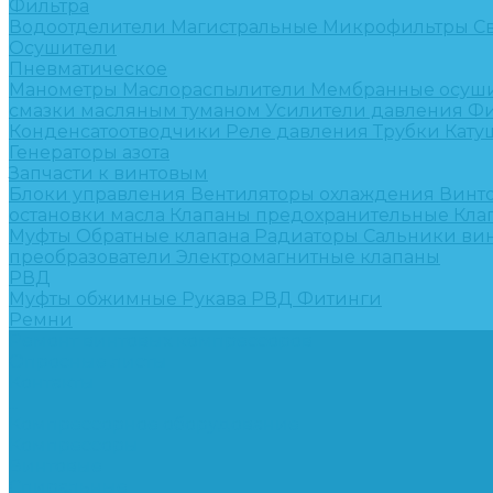
Фильтра
Водоотделители
Магистральные
Микрофильтры
С
Осушители
Пневматическое
Манометры
Маслораспылители
Мембранные осуш
смазки масляным туманом
Усилители давления
Фи
Конденсатоотводчики
Реле давления
Трубки
Кату
Генераторы азота
Запчасти к винтовым
Блоки управления
Вентиляторы охлаждения
Винт
остановки масла
Клапаны предохранительные
Кла
Муфты
Обратные клапана
Радиаторы
Сальники ви
преобразователи
Электромагнитные клапаны
РВД
Муфты обжимные
Рукава РВД
Фитинги
Ремни
Ремонт винтовых компрессоров
Опросные листы
Контакты
...
Компрессорное оборудование
Компрессоры
Винтовые
Спиральные