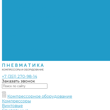
Сепараторы
Фильтры воздушные
Фильтры масляные
Частотные преобразователи
Электромагнитные клапаны
РВД
Муфты обжимные
Рукава РВД
Фитинги
Ремни
Ремонт винтовых компрессоров
Опросные листы
Контакты
+7 (351) 270-98-14
Заказать звонок
Компрессорное оборудование
Компрессоры
Винтовые