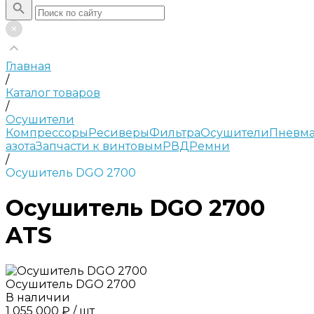
Главная
/
Каталог товаров
/
Осушители
Компрессоры
Ресиверы
Фильтра
Осушители
Пневма
азота
Запчасти к винтовым
РВД
Ремни
/
Осушитель DGO 2700
Осушитель DGO 2700
ATS
Осушитель DGO 2700
В наличии
1 055 000 ₽
/
шт