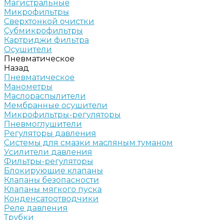
Магистральные
Микрофильтры
Сверхтонкой очистки
Субмикрофильтры
Картриджи фильтра
Осушители
Пневматическое
Назад
Пневматическое
Манометры
Маслораспылители
Мембранные осушители
Микрофильтры-регуляторы
Пневмоглушители
Регуляторы давления
Системы для смазки масляным туманом
Усилители давления
Фильтры-регуляторы
Блокирующие клапаны
Клапаны безопасности
Клапаны мягкого пуска
Конденсатоотводчики
Реле давления
Трубки