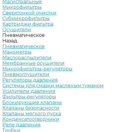
Магистральные
Микрофильтры
Сверхтонкой очистки
Субмикрофильтры
Картриджи фильтра
Осушители
Пневматическое
Назад
Пневматическое
Манометры
Маслораспылители
Мембранные осушители
Микрофильтры-регуляторы
Пневмоглушители
Регуляторы давления
Системы для смазки масляным туманом
Усилители давления
Фильтры-регуляторы
Блокирующие клапаны
Клапаны безопасности
Клапаны мягкого пуска
Конденсатоотводчики
Реле давления
Трубки