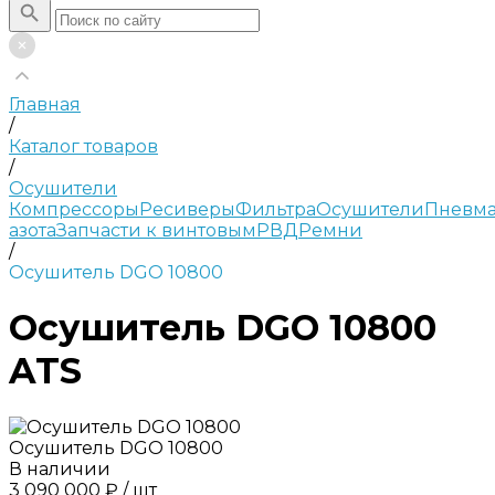
Главная
/
Каталог товаров
/
Осушители
Компрессоры
Ресиверы
Фильтра
Осушители
Пневма
азота
Запчасти к винтовым
РВД
Ремни
/
Осушитель DGO 10800
Осушитель DGO 10800
ATS
Осушитель DGO 10800
В наличии
3 090 000 ₽
/
шт