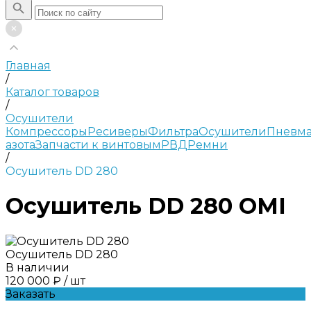
Главная
/
Каталог товаров
/
Осушители
Компрессоры
Ресиверы
Фильтра
Осушители
Пневма
азота
Запчасти к винтовым
РВД
Ремни
/
Осушитель DD 280
Осушитель DD 280 OMI
Осушитель DD 280
В наличии
120 000 ₽
/
шт
Заказать