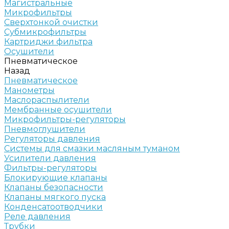
Магистральные
Микрофильтры
Сверхтонкой очистки
Субмикрофильтры
Картриджи фильтра
Осушители
Пневматическое
Назад
Пневматическое
Манометры
Маслораспылители
Мембранные осушители
Микрофильтры-регуляторы
Пневмоглушители
Регуляторы давления
Системы для смазки масляным туманом
Усилители давления
Фильтры-регуляторы
Блокирующие клапаны
Клапаны безопасности
Клапаны мягкого пуска
Конденсатоотводчики
Реле давления
Трубки