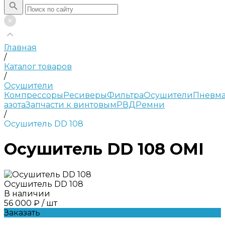
Главная
/
Каталог товаров
/
Осушители
Компрессоры
Ресиверы
Фильтра
Осушители
Пневма
азота
Запчасти к винтовым
РВД
Ремни
/
Осушитель DD 108
Осушитель DD 108 OMI
Осушитель DD 108
В наличии
56 000 ₽
/
шт
Заказать