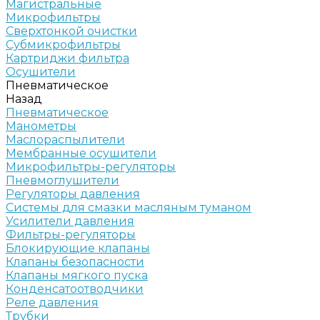
Магистральные
Микрофильтры
Сверхтонкой очистки
Субмикрофильтры
Картриджи фильтра
Осушители
Пневматическое
Назад
Пневматическое
Манометры
Маслораспылители
Мембранные осушители
Микрофильтры-регуляторы
Пневмоглушители
Регуляторы давления
Системы для смазки масляным туманом
Усилители давления
Фильтры-регуляторы
Блокирующие клапаны
Клапаны безопасности
Клапаны мягкого пуска
Конденсатоотводчики
Реле давления
Трубки