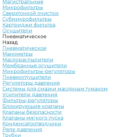
Магистральные
Микрофильтры
Сверхтонкой очистки
Субмикрофильтры
Картриджи фильтра
Осушители
Пневматическое
Назад
Пневматическое
Манометры
Маслораспылители
Мембранные осушители
Микрофильтры-регуляторы
Пневмоглушители
Регуляторы давления
Системы для смазки масляным туманом
Усилители давления
Фильтры-регуляторы
Блокирующие клапаны
Клапаны безопасности
Клапаны мягкого пуска
Конденсатоотводчики
Реле давления
Трубки