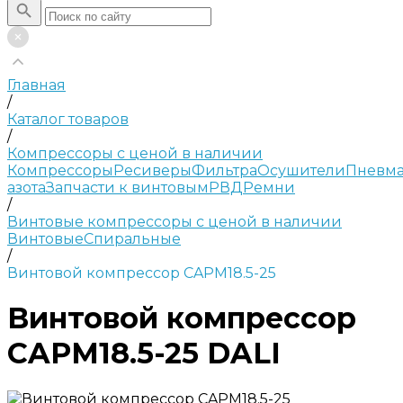
Главная
/
Каталог товаров
/
Компрессоры с ценой в наличии
Компрессоры
Ресиверы
Фильтра
Осушители
Пневма
азота
Запчасти к винтовым
РВД
Ремни
/
Винтовые компрессоры с ценой в наличии
Винтовые
Спиральные
/
Винтовой компрессор CAPM18.5-25
Винтовой компрессор
CAPM18.5-25 DALI