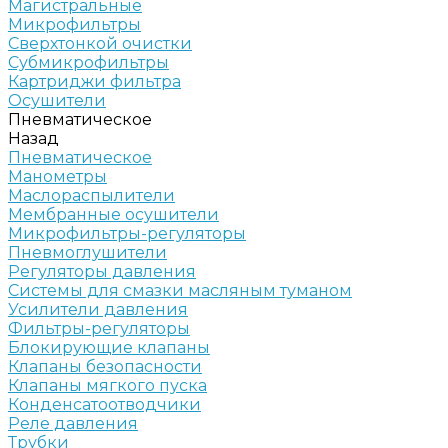
Магистральные
Микрофильтры
Сверхтонкой очистки
Субмикрофильтры
Картриджи фильтра
Осушители
Пневматическое
Назад
Пневматическое
Манометры
Маслораспылители
Мембранные осушители
Микрофильтры-регуляторы
Пневмоглушители
Регуляторы давления
Системы для смазки масляным туманом
Усилители давления
Фильтры-регуляторы
Блокирующие клапаны
Клапаны безопасности
Клапаны мягкого пуска
Конденсатоотводчики
Реле давления
Трубки