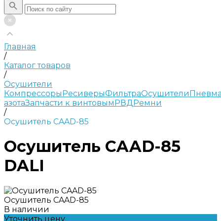
Главная
/
Каталог товаров
/
Осушители
Компрессоры
Ресиверы
Фильтра
Осушители
Пневма
азота
Запчасти к винтовым
РВД
Ремни
/
Осушитель CAAD-85
Осушитель CAAD-85
DALI
Осушитель CAAD-85
В наличии
Уточнить цену