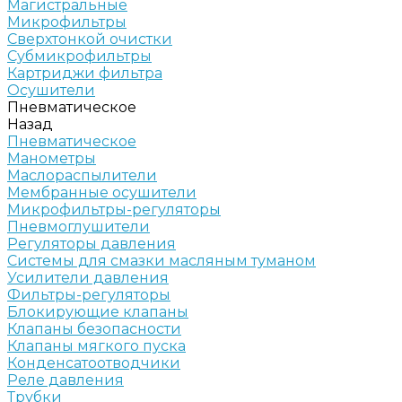
Магистральные
Микрофильтры
Сверхтонкой очистки
Субмикрофильтры
Картриджи фильтра
Осушители
Пневматическое
Назад
Пневматическое
Манометры
Маслораспылители
Мембранные осушители
Микрофильтры-регуляторы
Пневмоглушители
Регуляторы давления
Системы для смазки масляным туманом
Усилители давления
Фильтры-регуляторы
Блокирующие клапаны
Клапаны безопасности
Клапаны мягкого пуска
Конденсатоотводчики
Реле давления
Трубки