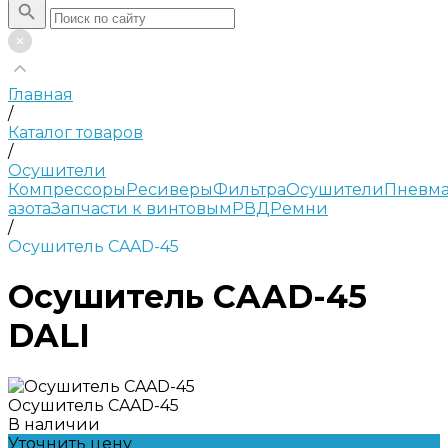
Главная
/
Каталог товаров
/
Осушители
Компрессоры
Ресиверы
Фильтра
Осушители
Пневма
азота
Запчасти к винтовым
РВД
Ремни
/
Осушитель CAAD-45
Осушитель CAAD-45
DALI
Осушитель CAAD-45
В наличии
Уточнить цену