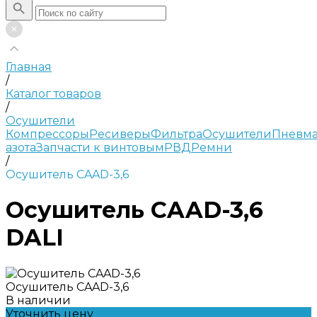
Главная
/
Каталог товаров
/
Осушители
Компрессоры
Ресиверы
Фильтра
Осушители
Пневма
азота
Запчасти к винтовым
РВД
Ремни
/
Осушитель CAAD-3,6
Осушитель CAAD-3,6
DALI
Осушитель CAAD-3,6
В наличии
Уточнить цену