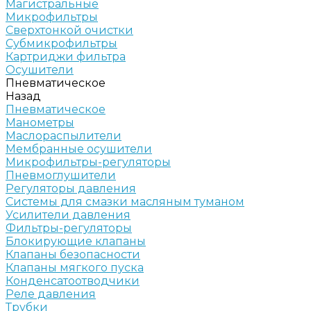
Магистральные
Микрофильтры
Сверхтонкой очистки
Субмикрофильтры
Картриджи фильтра
Осушители
Пневматическое
Назад
Пневматическое
Манометры
Маслораспылители
Мембранные осушители
Микрофильтры-регуляторы
Пневмоглушители
Регуляторы давления
Системы для смазки масляным туманом
Усилители давления
Фильтры-регуляторы
Блокирующие клапаны
Клапаны безопасности
Клапаны мягкого пуска
Конденсатоотводчики
Реле давления
Трубки