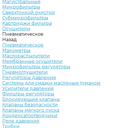
Магистральные
Микрофильтры
Сверхтонкой очистки
Субмикрофильтры
Картриджи фильтра
Осушители
Пневматическое
Назад
Пневматическое
Манометры
Маслораспылители
Мембранные осушители
Микрофильтры-регуляторы
Пневмоглушители
Регуляторы давления
Системы для смазки масляным туманом
Усилители давления
Фильтры-регуляторы
Блокирующие клапаны
Клапаны безопасности
Клапаны мягкого пуска
Конденсатоотводчики
Реле давления
Трубки