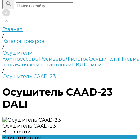
Главная
/
Каталог товаров
/
Осушители
Компрессоры
Ресиверы
Фильтра
Осушители
Пневма
азота
Запчасти к винтовым
РВД
Ремни
/
Осушитель CAAD-23
Осушитель CAAD-23
DALI
Осушитель CAAD-23
В наличии
Уточнить цену