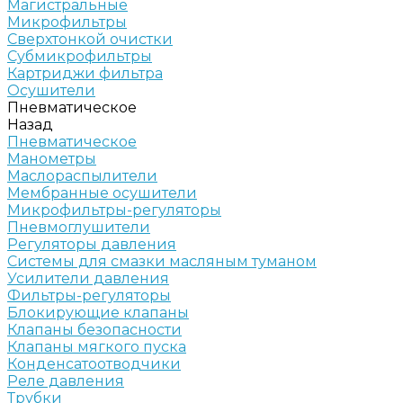
Магистральные
Микрофильтры
Сверхтонкой очистки
Субмикрофильтры
Картриджи фильтра
Осушители
Пневматическое
Назад
Пневматическое
Манометры
Маслораспылители
Мембранные осушители
Микрофильтры-регуляторы
Пневмоглушители
Регуляторы давления
Системы для смазки масляным туманом
Усилители давления
Фильтры-регуляторы
Блокирующие клапаны
Клапаны безопасности
Клапаны мягкого пуска
Конденсатоотводчики
Реле давления
Трубки