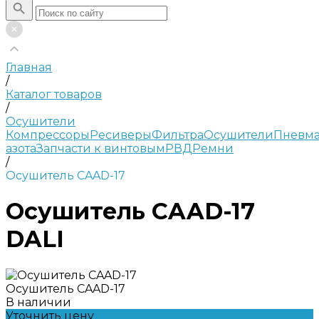
Главная
/
Каталог товаров
/
Осушители
Компрессоры
Ресиверы
Фильтра
Осушители
Пневма
азота
Запчасти к винтовым
РВД
Ремни
/
Осушитель CAAD-17
Осушитель CAAD-17
DALI
Осушитель CAAD-17
В наличии
Уточнить цену