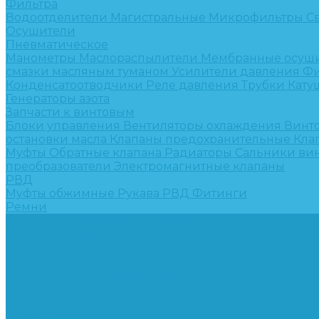
Фильтра
Водоотделители
Магистральные
Микрофильтры
С
Осушители
Пневматическое
Манометры
Маслораспылители
Мембранные осуш
смазки масляным туманом
Усилители давления
Фи
Конденсатоотводчики
Реле давления
Трубки
Кату
Генераторы азота
Запчасти к винтовым
Блоки управления
Вентиляторы охлаждения
Винт
остановки масла
Клапаны предохранительные
Кла
Муфты
Обратные клапана
Радиаторы
Сальники ви
преобразователи
Электромагнитные клапаны
РВД
Муфты обжимные
Рукава РВД
Фитинги
Ремни
Ремонт винтовых компрессоров
Опросные листы
Контакты
...
Компрессорное оборудование
Компрессоры
Винтовые
Спиральные