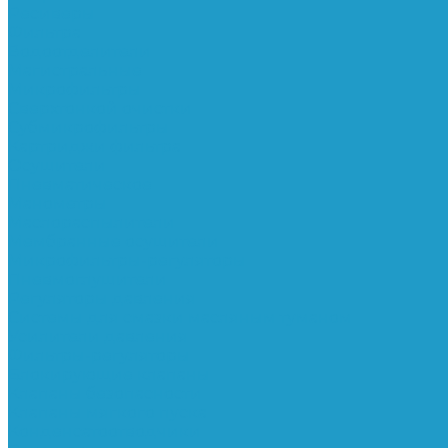
Ресиверы
Фильтра
Водоотделители
Магистральные
Микрофильтры
Сверхтонкой очистки
Субмикрофильтры
Картриджи фильтра
Осушители
Пневматическое
Манометры
Маслораспылители
Мембранные осушители
Микрофильтры-регуляторы
Пневмоглушители
Регуляторы давления
Системы для смазки масляным туманом
Усилители давления
Фильтры-регуляторы
Блокирующие клапаны
Клапаны безопасности
Клапаны мягкого пуска
Конденсатоотводчики