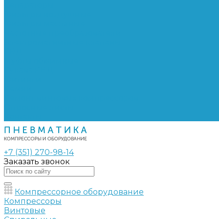
Сепараторы
Фильтры воздушные
Фильтры масляные
Частотные преобразователи
Электромагнитные клапаны
РВД
Муфты обжимные
Рукава РВД
Фитинги
Ремни
Ремонт винтовых компрессоров
Опросные листы
Контакты
+7 (351) 270-98-14
Заказать звонок
Компрессорное оборудование
Компрессоры
Винтовые