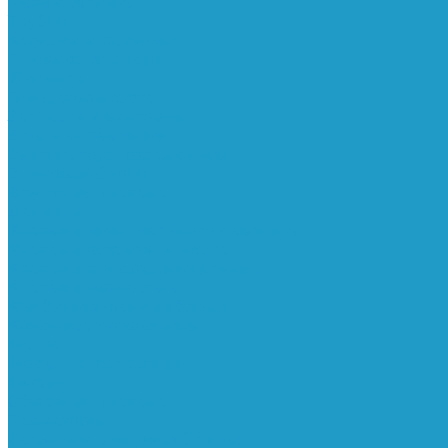
Реле давления
Трубки
Катушки и разъёмы
Пневмоцилиндры
Фитинги
Генераторы азота
Запчасти к винтовым
Блоки управления
Вентиляторы охлаждения
Винтовые блоки
Впускные клапана
Датчики
Клапаны минимального давления
Клапаны остановки масла
Клапаны предохранительные
Клапаны термостата
Комбинированные блоки
Конденсатоотводчики
Масла
Модули компактные
Муфты
Обратные клапана
Радиаторы
Сальники винтовых блоков