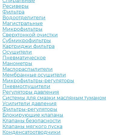
Спиральные
Ресиверы
Фильтра
Водоотделители
Магистральные
Микрофильтры
Сверхтонкой очистки
Субмикрофильтры
Картриджи фильтра
Осушители
Пневматическое
Манометры
Маслораспылители
Мембранные осушители
Микрофильтры-регуляторы
Пневмоглушители
Регуляторы давления
Системы для смазки масляным туманом
Усилители давления
Фильтры-регуляторы
Блокирующие клапаны
Клапаны безопасности
Клапаны мягкого пуска
Конденсатоотводчики