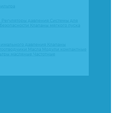
ильтра
и
Регуляторы давления
Системы для
 безопасности
Клапаны мягкого пуска
нимального давления
Клапаны
тоотводчики
Масла
Модули компактные
ьтры масляные
Частотные