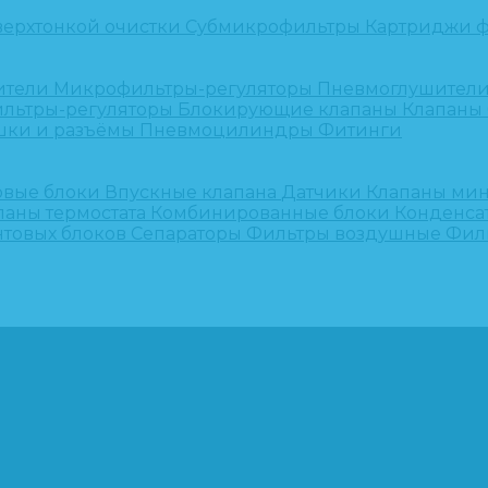
верхтонкой очистки
Субмикрофильтры
Картриджи ф
ители
Микрофильтры-регуляторы
Пневмоглушител
льтры-регуляторы
Блокирующие клапаны
Клапаны
шки и разъёмы
Пневмоцилиндры
Фитинги
овые блоки
Впускные клапана
Датчики
Клапаны ми
паны термостата
Комбинированные блоки
Конденса
нтовых блоков
Сепараторы
Фильтры воздушные
Фил