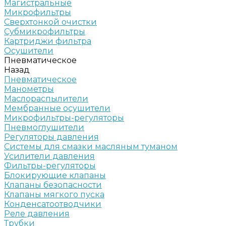
Магистральные
Микрофильтры
Сверхтонкой очистки
Субмикрофильтры
Картриджи фильтра
Осушители
Пневматическое
Назад
Пневматическое
Манометры
Маслораспылители
Мембранные осушители
Микрофильтры-регуляторы
Пневмоглушители
Регуляторы давления
Системы для смазки масляным туманом
Усилители давления
Фильтры-регуляторы
Блокирующие клапаны
Клапаны безопасности
Клапаны мягкого пуска
Конденсатоотводчики
Реле давления
Трубки