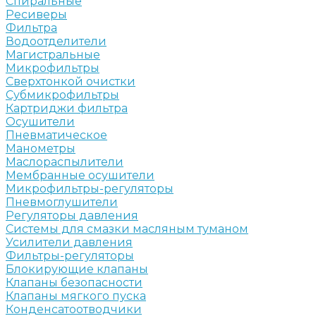
Спиральные
Ресиверы
Фильтра
Водоотделители
Магистральные
Микрофильтры
Сверхтонкой очистки
Субмикрофильтры
Картриджи фильтра
Осушители
Пневматическое
Манометры
Маслораспылители
Мембранные осушители
Микрофильтры-регуляторы
Пневмоглушители
Регуляторы давления
Системы для смазки масляным туманом
Усилители давления
Фильтры-регуляторы
Блокирующие клапаны
Клапаны безопасности
Клапаны мягкого пуска
Конденсатоотводчики