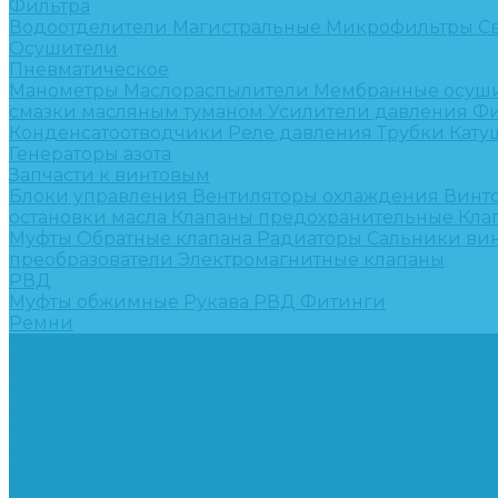
Фильтра
Водоотделители
Магистральные
Микрофильтры
С
Осушители
Пневматическое
Манометры
Маслораспылители
Мембранные осуш
смазки масляным туманом
Усилители давления
Фи
Конденсатоотводчики
Реле давления
Трубки
Кату
Генераторы азота
Запчасти к винтовым
Блоки управления
Вентиляторы охлаждения
Винт
остановки масла
Клапаны предохранительные
Кла
Муфты
Обратные клапана
Радиаторы
Сальники ви
преобразователи
Электромагнитные клапаны
РВД
Муфты обжимные
Рукава РВД
Фитинги
Ремни
Ремонт винтовых компрессоров
Опросные листы
Контакты
...
Компрессорное оборудование
Компрессоры
Винтовые
Спиральные