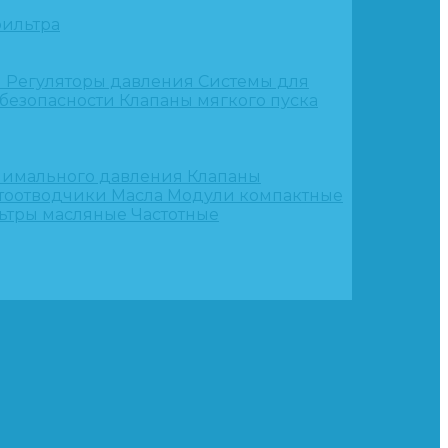
ильтра
и
Регуляторы давления
Системы для
 безопасности
Клапаны мягкого пуска
нимального давления
Клапаны
тоотводчики
Масла
Модули компактные
ьтры масляные
Частотные