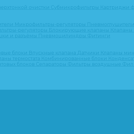
верхтонкой очистки
Субмикрофильтры
Картриджи ф
ители
Микрофильтры-регуляторы
Пневмоглушител
льтры-регуляторы
Блокирующие клапаны
Клапаны
шки и разъёмы
Пневмоцилиндры
Фитинги
овые блоки
Впускные клапана
Датчики
Клапаны ми
паны термостата
Комбинированные блоки
Конденса
нтовых блоков
Сепараторы
Фильтры воздушные
Фил