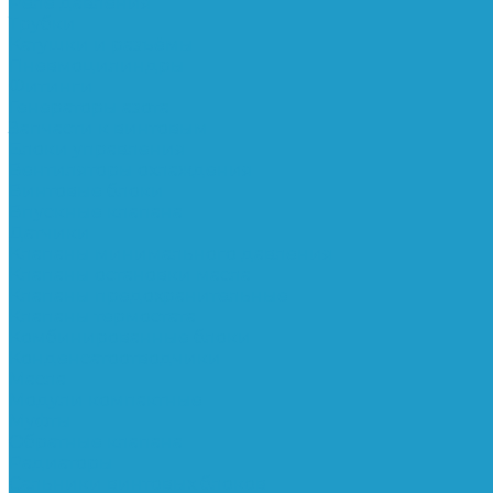
Реле давления
Трубки
Катушки и разъёмы
Пневмоцилиндры
Фитинги
Генераторы азота
Запчасти к винтовым
Блоки управления
Вентиляторы охлаждения
Винтовые блоки
Впускные клапана
Датчики
Клапаны минимального давления
Клапаны остановки масла
Клапаны предохранительные
Клапаны термостата
Комбинированные блоки
Конденсатоотводчики
Масла
Модули компактные
Муфты
Обратные клапана
Радиаторы
Сальники винтовых блоков