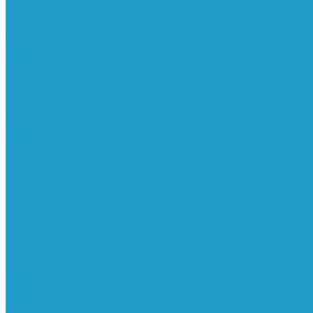
Ресиверы
Фильтра
Водоотделители
Магистральные
Микрофильтры
Сверхтонкой очистки
Субмикрофильтры
Картриджи фильтра
Осушители
Пневматическое
Манометры
Маслораспылители
Мембранные осушители
Микрофильтры-регуляторы
Пневмоглушители
Регуляторы давления
Системы для смазки масляным туманом
Усилители давления
Фильтры-регуляторы
Блокирующие клапаны
Клапаны безопасности
Клапаны мягкого пуска
Конденсатоотводчики