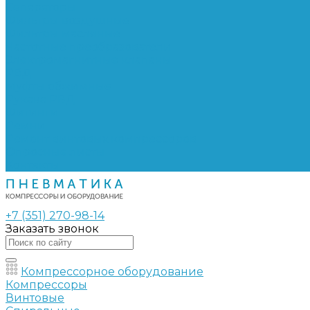
Сепараторы
Фильтры воздушные
Фильтры масляные
Частотные преобразователи
Электромагнитные клапаны
РВД
Муфты обжимные
Рукава РВД
Фитинги
Ремни
Ремонт винтовых компрессоров
Опросные листы
Контакты
+7 (351) 270-98-14
Заказать звонок
Компрессорное оборудование
Компрессоры
Винтовые