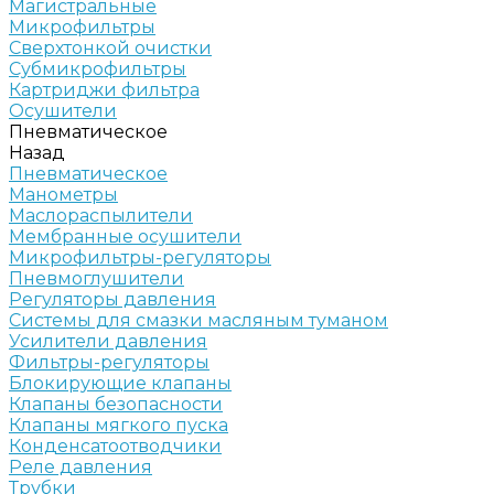
Магистральные
Микрофильтры
Сверхтонкой очистки
Субмикрофильтры
Картриджи фильтра
Осушители
Пневматическое
Назад
Пневматическое
Манометры
Маслораспылители
Мембранные осушители
Микрофильтры-регуляторы
Пневмоглушители
Регуляторы давления
Системы для смазки масляным туманом
Усилители давления
Фильтры-регуляторы
Блокирующие клапаны
Клапаны безопасности
Клапаны мягкого пуска
Конденсатоотводчики
Реле давления
Трубки