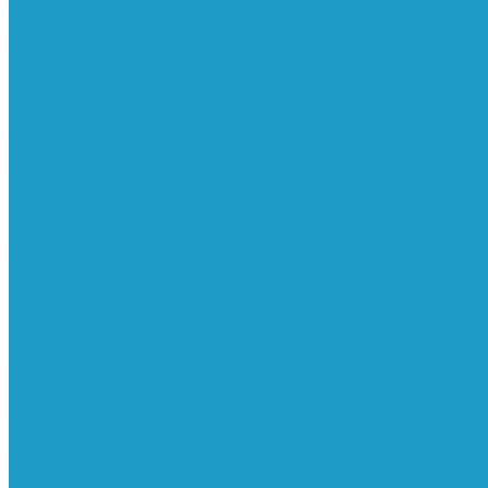
Реле давления
Трубки
Катушки и разъёмы
Пневмоцилиндры
Фитинги
Генераторы азота
Запчасти к винтовым
Блоки управления
Вентиляторы охлаждения
Винтовые блоки
Впускные клапана
Датчики
Клапаны минимального давления
Клапаны остановки масла
Клапаны предохранительные
Клапаны термостата
Комбинированные блоки
Конденсатоотводчики
Масла
Модули компактные
Муфты
Обратные клапана
Радиаторы
Сальники винтовых блоков