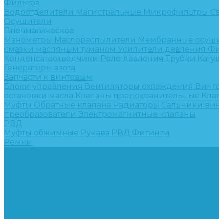
Фильтра
Водоотделители
Магистральные
Микрофильтры
С
Осушители
Пневматическое
Манометры
Маслораспылители
Мембранные осуш
смазки масляным туманом
Усилители давления
Фи
Конденсатоотводчики
Реле давления
Трубки
Кату
Генераторы азота
Запчасти к винтовым
Блоки управления
Вентиляторы охлаждения
Винт
остановки масла
Клапаны предохранительные
Кла
Муфты
Обратные клапана
Радиаторы
Сальники ви
преобразователи
Электромагнитные клапаны
РВД
Муфты обжимные
Рукава РВД
Фитинги
Ремни
Ремонт винтовых компрессоров
Опросные листы
Контакты
...
Компрессорное оборудование
Компрессоры
Винтовые
Спиральные