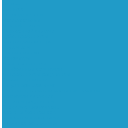
Ресиверы
Фильтра
Водоотделители
Магистральные
Микрофильтры
Сверхтонкой очистки
Субмикрофильтры
Картриджи фильтра
Осушители
Пневматическое
Манометры
Маслораспылители
Мембранные осушители
Микрофильтры-регуляторы
Пневмоглушители
Регуляторы давления
Системы для смазки масляным туманом
Усилители давления
Фильтры-регуляторы
Блокирующие клапаны
Клапаны безопасности
Клапаны мягкого пуска
Конденсатоотводчики