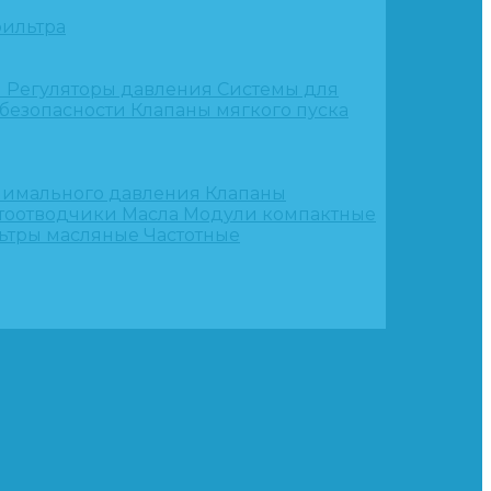
ильтра
и
Регуляторы давления
Системы для
 безопасности
Клапаны мягкого пуска
нимального давления
Клапаны
тоотводчики
Масла
Модули компактные
ьтры масляные
Частотные