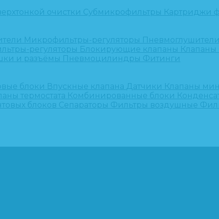
верхтонкой очистки
Субмикрофильтры
Картриджи ф
ители
Микрофильтры-регуляторы
Пневмоглушител
льтры-регуляторы
Блокирующие клапаны
Клапаны
шки и разъёмы
Пневмоцилиндры
Фитинги
овые блоки
Впускные клапана
Датчики
Клапаны ми
паны термостата
Комбинированные блоки
Конденса
нтовых блоков
Сепараторы
Фильтры воздушные
Фил