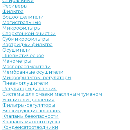
Спиральные
Ресиверы
Фильтра
Водоотделители
Магистральные
Микрофильтры
Сверхтонкой очистки
Субмикрофильтры
Картриджи фильтра
Осушители
Пневматическое
Манометры
Маслораспылители
Мембранные осушители
Микрофильтры-регуляторы
Пневмоглушители
Регуляторы давления
Системы для смазки масляным туманом
Усилители давления
Фильтры-регуляторы
Блокирующие клапаны
Клапаны безопасности
Клапаны мягкого пуска
Конденсатоотводчики