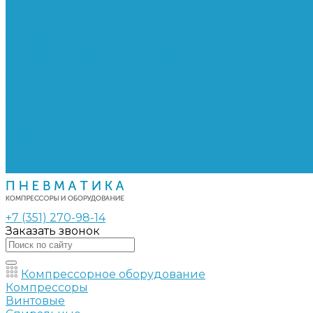
Сепараторы
Фильтры воздушные
Фильтры масляные
Частотные преобразователи
Электромагнитные клапаны
РВД
Муфты обжимные
Рукава РВД
Фитинги
Ремни
Ремонт винтовых компрессоров
Опросные листы
Контакты
+7 (351) 270-98-14
Заказать звонок
Компрессорное оборудование
Компрессоры
Винтовые