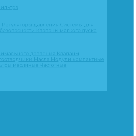
ильтра
и
Регуляторы давления
Системы для
 безопасности
Клапаны мягкого пуска
нимального давления
Клапаны
тоотводчики
Масла
Модули компактные
ьтры масляные
Частотные