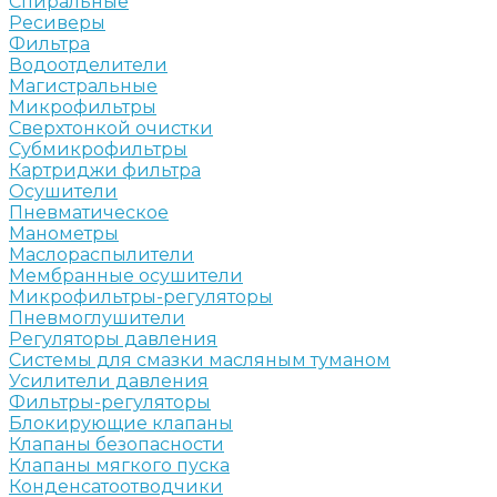
Спиральные
Ресиверы
Фильтра
Водоотделители
Магистральные
Микрофильтры
Сверхтонкой очистки
Субмикрофильтры
Картриджи фильтра
Осушители
Пневматическое
Манометры
Маслораспылители
Мембранные осушители
Микрофильтры-регуляторы
Пневмоглушители
Регуляторы давления
Системы для смазки масляным туманом
Усилители давления
Фильтры-регуляторы
Блокирующие клапаны
Клапаны безопасности
Клапаны мягкого пуска
Конденсатоотводчики