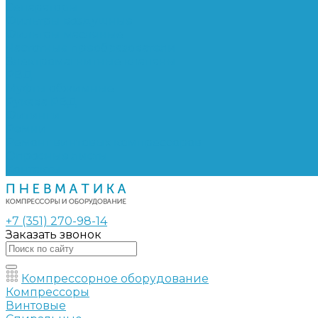
Сепараторы
Фильтры воздушные
Фильтры масляные
Частотные преобразователи
Электромагнитные клапаны
РВД
Муфты обжимные
Рукава РВД
Фитинги
Ремни
Ремонт винтовых компрессоров
Опросные листы
Контакты
+7 (351) 270-98-14
Заказать звонок
Компрессорное оборудование
Компрессоры
Винтовые