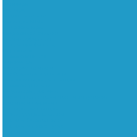
Ресиверы
Фильтра
Водоотделители
Магистральные
Микрофильтры
Сверхтонкой очистки
Субмикрофильтры
Картриджи фильтра
Осушители
Пневматическое
Манометры
Маслораспылители
Мембранные осушители
Микрофильтры-регуляторы
Пневмоглушители
Регуляторы давления
Системы для смазки масляным туманом
Усилители давления
Фильтры-регуляторы
Блокирующие клапаны
Клапаны безопасности
Клапаны мягкого пуска
Конденсатоотводчики