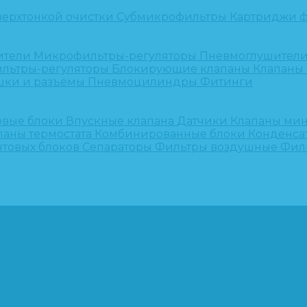
верхтонкой очистки
Субмикрофильтры
Картриджи ф
ители
Микрофильтры-регуляторы
Пневмоглушител
льтры-регуляторы
Блокирующие клапаны
Клапаны
шки и разъёмы
Пневмоцилиндры
Фитинги
овые блоки
Впускные клапана
Датчики
Клапаны ми
паны термостата
Комбинированные блоки
Конденса
нтовых блоков
Сепараторы
Фильтры воздушные
Фил