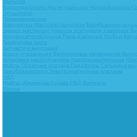
Фильтра
Водоотделители
Магистральные
Микрофильтры
С
Осушители
Пневматическое
Манометры
Маслораспылители
Мембранные осуш
смазки масляным туманом
Усилители давления
Фи
Конденсатоотводчики
Реле давления
Трубки
Кату
Генераторы азота
Запчасти к винтовым
Блоки управления
Вентиляторы охлаждения
Винт
остановки масла
Клапаны предохранительные
Кла
Муфты
Обратные клапана
Радиаторы
Сальники ви
преобразователи
Электромагнитные клапаны
РВД
Муфты обжимные
Рукава РВД
Фитинги
Ремни
Ремонт винтовых компрессоров
Опросные листы
Контакты
...
Компрессорное оборудование
Компрессоры
Винтовые
Спиральные