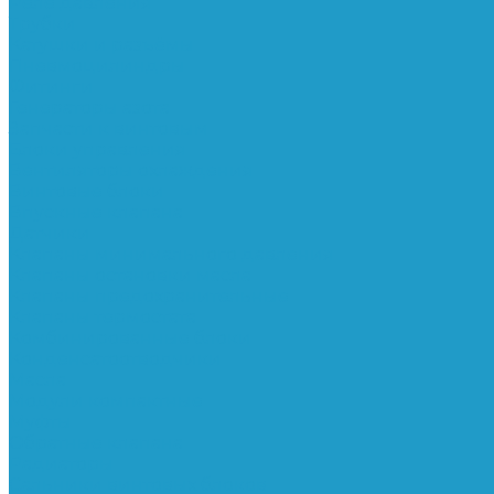
Реле давления
Трубки
Катушки и разъёмы
Пневмоцилиндры
Фитинги
Генераторы азота
Запчасти к винтовым
Блоки управления
Вентиляторы охлаждения
Винтовые блоки
Впускные клапана
Датчики
Клапаны минимального давления
Клапаны остановки масла
Клапаны предохранительные
Клапаны термостата
Комбинированные блоки
Конденсатоотводчики
Масла
Модули компактные
Муфты
Обратные клапана
Радиаторы
Сальники винтовых блоков