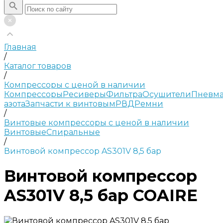
Главная
/
Каталог товаров
/
Компрессоры с ценой в наличии
Компрессоры
Ресиверы
Фильтра
Осушители
Пневма
азота
Запчасти к винтовым
РВД
Ремни
/
Винтовые компрессоры с ценой в наличии
Винтовые
Спиральные
/
Винтовой компрессор AS301V 8,5 бар
Винтовой компрессор
AS301V 8,5 бар COAIRE