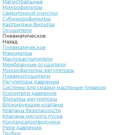
Магистральные
Микрофильтры
Сверхтонкой очистки
Субмикрофильтры
Картриджи фильтра
Осушители
Пневматическое
Назад
Пневматическое
Манометры
Маслораспылители
Мембранные осушители
Микрофильтры-регуляторы
Пневмоглушители
Регуляторы давления
Системы для смазки масляным туманом
Усилители давления
Фильтры-регуляторы
Блокирующие клапаны
Клапаны безопасности
Клапаны мягкого пуска
Конденсатоотводчики
Реле давления
Трубки