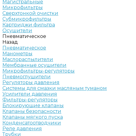
Магистральные
Микрофильтры
Сверхтонкой очистки
Субмикрофильтры
Картриджи фильтра
Осушители
Пневматическое
Назад
Пневматическое
Манометры
Маслораспылители
Мембранные осушители
Микрофильтры-регуляторы
Пневмоглушители
Регуляторы давления
Системы для смазки масляным туманом
Усилители давления
Фильтры-регуляторы
Блокирующие клапаны
Клапаны безопасности
Клапаны мягкого пуска
Конденсатоотводчики
Реле давления
Трубки