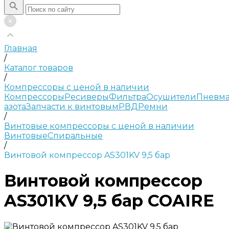
Главная
/
Каталог товаров
/
Компрессоры с ценой в наличии
Компрессоры
Ресиверы
Фильтра
Осушители
Пневма
азота
Запчасти к винтовым
РВД
Ремни
/
Винтовые компрессоры с ценой в наличии
Винтовые
Спиральные
/
Винтовой компрессор AS301KV 9,5 бар
Винтовой компрессор
AS301KV 9,5 бар COAIRE